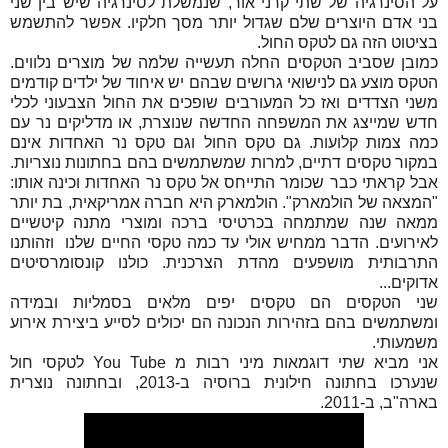
על הסינרגיה של שתי קרני אור, שנמשלת לסינרגיה שיש בין שני
בני אדם היוצרים שלם שגדול יותר מסך חלקיו. אפשר להתשמש
בציטוט הזה גם לטקס החול.
כמובן שסביב הטקסים החלה תעשייה שלמה של מוצרים נלווים.
הטקס מוצע גם לנישואי גרושים שבהם יש איחוד של ילדים קודמים
משני הצדדים ואז כל המעורבים שופכים את החול הצבעוני לכלי
חדש שמייצג את המשפחה החדשה שנוצרת, או מדליקים נר עם
כמה צמות קלועות. גם טקס החול וגם טקס נר האחדות אינם
במקור טקסים דתיים, למרות שמשתמשים בהם בחתונות נוצריות.
אבל קראתי כבר שכומר התייחס אל טקס נר האחדות וכינה אותו:
"המצאה של הולמארק". הולמארק היא חברה אמריקאית, בת יותר
ממאה שנה שמתמחה בכרטיסי ברכה ומוצרי מתנה קיטשיים
לאירועים. הדבר ממחיש אולי עד כמה טקסי החיים שלנו וזהותנו
התרבותית מושפעים מהדת הצרכנית. כולנו קונסומרסיטים
אדוקים...
שני הטקסים הם טקסים יפים מלאים בסמליות ובמידה
ומשתמשים בהם בזהירות הנכונה הם יכולים לסייע ביצירת אירוע
משמעותי.
אני מביא שתי דוגמאות מיני רבות מ You Tube לטקסי חול
שנערכו בחתונה חילונית ברוסיה ב-2013, ובחתונה נוצרית
בארה"ב, ב-2011.