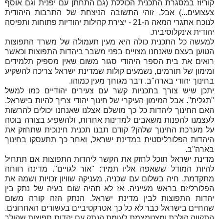
קוריוז במסגרת התכנית הכוללת (גם התחתן עם יפנית וגם אוסף
צעצועים...) אבל, זוהי התשובה הניצחת של התרבות היהודית
לנוכח אתגרי המאה ה-21 - יצירת קהילות יהודיות פתוחות ותפיסה
יהודית אינקלוסיבית.
למעשה כל התכנית כולה היא מעין תעמולה של משרד התפוצות
הטוען בעצם שאנחנו מצויים בפני משבר ביהדות התפוצות וכאשר
רואים את בית הספר היהודי סגור משום שאין מספיק תלמידים
ומימון של תורמים, נשמעים קולות שמדינת ישראל צריכה להשקיע
בחינוך יהודי בארה"ב. דבר מגוחך מעין כמוהו.
יתכן שיש צורך בתכניות קשר עם צעירים יהודיים כמו למשל
"תגלית". אבל המימון העיקרי של חינוך יהודי צריך להיות בישראל.
האם החינוך ליהדות כל כך מושלם אצלנו שאנחנו יכולים להרשות
לעצמנו להפנות משאבים למדינות אחרות, ולהשפיע בצורה בוטה
על מערכת החינוך שלהן? קודם תבנו תכנית חינוכית שתחזק את
היהדות הפלורליסטית במדינת ישראל, ואחר כך תתעסקו בחינוך
בארה"ב.
מדינת ישראל תוכל לחזק את הקשר ליהדות התפוצות אם תתחיל
להיות המודל ששאפה אליו תמיד: "אור לגויים". מדינה רווחה
מתקדמת, חיה בשלום עם שכניה, מעניקה שוויון זכויות ושמה את
הפלורליזם בראש מעייניה. אז לא תהיה שום בעיה של נתק בין
יהדות התפוצות לבין מדינת ישראל. הנתק הזה קורה משום
שהחיים בישראל כבר לא כל כך אטרקטיביים בעשורים האחרונים.
התקווה הולכת ומצטמצמת לעומת הנתק עם יהדות תפוצות שהולך