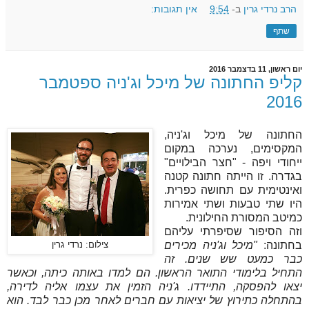
הרב נרדי גרין
ב-
9:54
אין תגובות:
שתף
יום ראשון, 11 בדצמבר 2016
קליפ החתונה של מיכל וג'ניה ספטמבר
2016
החתונה של מיכל וג'ניה,
המקסימים, נערכה במקום
ייחודי ויפה - "חצר הבילויים"
בגדרה. זו הייתה חתונה קטנה
ואינטימית
עם תחושה כפרית.
היו שתי טבעות ושתי אמירות
כמיטב המסורת החילונית.
וזה הסיפור שסיפרתי עליהם
בחתונה:
"מיכל וג'ניה מכירים
צילום: נרדי גרין
כבר כמעט שש שנים. זה
התחיל בלימודי התואר הראשון. הם למדו באותה כיתה, וכאשר
יצאו להפסקה, התיידדו. ג'ניה הזמין את עצמו אליה לדירה,
בהתחלה כתירוץ של יציאות עם חברים לאחר מכן כבר לבד. הוא