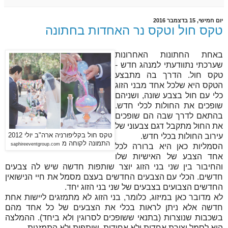
יום חמישי, 15 בדצמבר 2016
טקס חול וטקס נר האחדות בחתונה
באחת החתונות האחרונות
שערכתי נתוודעתי למנהג חדש -
טקס חול. הדרך בה מתבצע
הטקס היא שלכל אחד מבני הזוג
כלי עם חול בצבע שונה, ושניהם
שופכים את החולות לכלי חדש.
בהתאם לדרך שבה הם שופכים
את החול מתקבל דגם צבעוני של
עירוב החולות בכלי חדש.
טקס חול בקליפורניה ארה"ב יולי 2012
התמונה לקוחה מ
saphireeventgroup.com
הסמליות כאן היא ברורה לכל
אחד הצבע של האישיות שלו
והחיבור בין שני בני הזוג יוצר שותפות חדשה שיש לה צבעים
חדשים. הכלי עם הצבעים החדשים בעצם מסמל את חיי הנישואין
החדשים הצבועים בצבעים של שני בני הזוג יחד.
לא מדובר כאן במיזוג, כלומר, בני הזוג לא מתמזגים ליישות אחת
חדשה אלא ניתן לראות בכלי את הצבעים של כל אחד מהם
בשכבות שנוצרות (בתנאי ששופכים לסרוגין ולא ביחד). ההמלצה
היא לסמל יצירת אחדות ולא אחידות, שותפות ולא התמזגות.