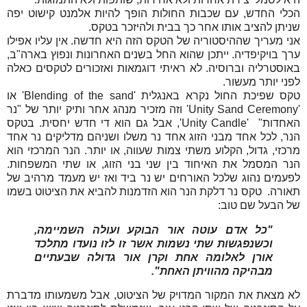
הכלי החדש, עם שכבות החולות הופך להיות אלמנט קישוט יפה
שניתן להציב אותו אחר כך בבית ולהיזכר בטקס.
אני מעריך שההיסטוריה של הטקס הזה היא חדשה. אין עליו אפילו
ערך בויקיפדיה. ייתכן שהוא החל בשנים האחרונות ונפוץ בארה"ב,
באוסטרליה וברוסיה. לא ראיתי דוגמאות ואזכורים לטקסים כאלה
לפני יותר מעשור.
טקס שפיכת החול נקרא באנגלית 'Blending of the sand' או
'Unity Sand Ceremony' וזה מזכיר מנהג אחר ותיק יותר של "נר
האחדות" 'Unity Candle', אבל גם הוא די חדש יחסית. בטקס
הנר, לכל אחד מבני הזוג אחד נר משלו ושניהם מדליקים נר אחד
מרכזי, גדול, הקלוע משתי צמות שעווה, או יותר. הנר המרכזי הוא
הנר המסמל את האיחוד בין שני בני הזוג, או שתי המשפחות.
לפעמים נהוג שלכל האורחים יש נר ביד ואז יש מעמד מרהיב של
תאורה. טקס נר דלקת הנר הוא הזדמנות להביא את הציטוט בשמו
של הבעל שם טוב:
"כל אדם עוטה אור הבוקע ועולה השמיימה,
וכשנפגשות שתי נשמות אשר זו לזו נועדו מתלכד
אורן לאלומה אחת וקרן אור גדולה שבעתיים
מבהיקה מהוויתן האחת".
לא מצאת את המקור המדויק של הציטוט, אבל משמעותו מדברת