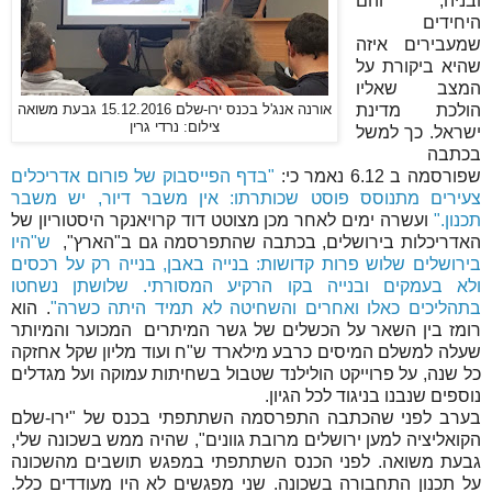
ובניה, והם
היחידים
שמעבירים איזה
שהיא ביקורת על
המצב שאליו
הולכת מדינת
אורנה אנג'ל בכנס ירו-שלם 15.12.2016 גבעת משואה
צילום: נרדי גרין
ישראל. כך למשל
בכתבה
שפורסמה ב 6.12 נאמר כי:
"בדף הפייסבוק של פורום אדריכלים
צעירים מתנוסס פוסט שכותרתו: אין משבר דיור, יש משבר
תכנון."
ועשרה ימים לאחר מכן מצוטט דוד קרויאנקר היסטוריון של
האדריכלות בירושלים, בכתבה שהתפרסמה גם ב"הארץ",
ש"היו
בירושלים שלוש פרות קדושות: בנייה באבן, בנייה רק על רכסים
ולא בעמקים ובנייה בקו הרקיע המסורתי. שלושתן נשחטו
בתהליכים כאלו ואחרים והשחיטה לא תמיד היתה כשרה"
. הוא
רומז בין השאר על הכשלים של גשר המיתרים המכוער והמיותר
שעלה למשלם המיסים כרבע מילארד ש"ח ועוד מליון שקל אחזקה
כל שנה, על פרוייקט הולילנד שטבול בשחיתות עמוקה ועל מגדלים
נוספים שנבנו בניגוד לכל הגיון.
בערב לפני שהכתבה התפרסמה השתתפתי בכנס של "ירו-שלם
הקואליציה למען ירושלים מרובת גוונים", שהיה ממש בשכונה שלי,
גבעת משואה. לפני הכנס השתתפתי במפגש תושבים מהשכונה
על תכנון התחבורה בשכונה. שני מפגשים לא היו מעודדים כלל.