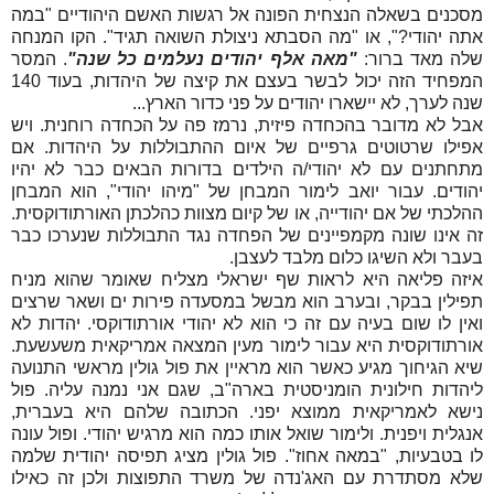
מסכנים בשאלה הנצחית הפונה אל רגשות האשם היהודיים "במה
אתה יהודי?", או "מה הסבתא ניצולת השואה תגיד". הקו המנחה
שלה מאד ברור:
"מאה אלף יהודים נעלמים כל שנה"
. המסר
המפחיד הזה יכול לבשר בעצם את קיצה של היהדות, בעוד 140
שנה לערך, לא יישארו יהודים על פני כדור הארץ...
אבל לא מדובר בהכחדה פיזית, נרמז פה על הכחדה רוחנית. ויש
אפילו שרטוטים גרפיים של איום ההתבוללות על היהדות. אם
מתחתנים עם לא יהודי/ה הילדים בדורות הבאים כבר לא יהיו
יהודים. עבור יואב לימור המבחן של "מיהו יהודי", הוא המבחן
ההלכתי של אם יהודייה, או של קיום מצוות כהלכתן האורתודוקסית.
זה אינו שונה מקמפיינים של הפחדה נגד התבוללות שנערכו כבר
בעבר ולא השיגו כלום מלבד לעצבן.
איזה פליאה היא לראות שף ישראלי מצליח שאומר שהוא מניח
תפילין בבקר, ובערב הוא מבשל במסעדה פירות ים ושאר שרצים
ואין לו שום בעיה עם זה כי הוא לא יהודי אורתודוקסי. יהדות לא
אורתודוקסית היא עבור לימור מעין המצאה אמריקאית משעשעת.
שיא הגיחוך מגיע כאשר הוא מראיין את פול גולין מראשי התנועה
ליהדות חילונית הומניסטית בארה"ב, שגם אני נמנה עליה. פול
נישא לאמריקאית ממוצא יפני. הכתובה שלהם היא בעברית,
אנגלית ויפנית. ולימור שואל אותו כמה הוא מרגיש יהודי. ופול עונה
לו בטבעיות, "במאה אחוז". פול גולין מציג תפיסה יהודית שלמה
שלא מסתדרת עם האג'נדה של משרד התפוצות ולכן זה כאילו