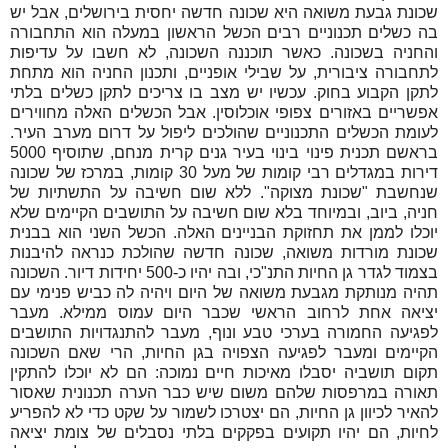
שכונת גבעת משואה היא שכונה חדשה יחסית בירושלים, אבל יש
בה כשלים תכנוניים רבים הכשל הראשון במעלה הוא התחבורה
והחניה בשכונה. כאשר תוכננה השכונה, לא חשבו על עדיפות
לתחבורה ציבורית, על שבילי אופניים, ותכנון החניה הוא מתחת
לתקן הקבוע בחוק. עכשיו יש מצב בו צריכים לתקן כשלים בלתי
אפשריים באזורים צפופי אוכלוסין. אבל הכשלים האלה מחווירים
לעומת הכשלים התכנוניים שהולכים ליפול על דרום מערב העיר.
בראשם תכנית פינוי בינוי בעיר גנים קרית מנחם, שתוסיף 5000
דירות במגדלים רבי קומות של מעל 30 קומות, במרכז של שכונה
שנחשבת "שכונת מצוקה". ללא שום חשיבה על התשתיות של
חניה, ביוב, ובמיוחד בלא שום חשיבה על התושבים הקיימים שלא
יוכלו לממן את תחזוקת הבניינים האלה. הכשל השני הוא בבנית
שכונת מורדות משואה, שכונה חדשה שהולכת כנראה להיבנות
בצמוד לגדר גן החיות התנ"כי, ובה יהיו כ-500 יחידות דיור. השכונה
תהיה מנותקת מגבעת משואה של היום ויהיה לה כביש פנימי עם
יציאה אחת לרחוב הראשי שכבר היום עמוס ממילא. מעבר
לפגיעה החמורה בערכי טבע ונוף, מעבר להתנגדויות התושבים
הקיימים ומעבר לפגיעה הצפויה בגן החיות, הרי שאם השכונה
תקום תושביה יסבלו מאיכות חיים נמוכה: הם לא יוכלו להתקין
תאורה במרפסות שלהם משום שיש כבר הערה תכנונית שאסור
להאיר לכיוון גן החיות, הם יצטרכו לשמור על שקט כדי לא להפריע
לחיות, הם יהיו תקועים בפקקים בלתי נסבלים של צומת יציאה