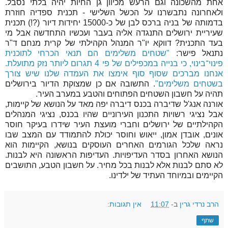
אחת מהשכונה וגם הרעש מכיוון גן החיות יהיה בלתי נסבל.
ולאחרונה נתבשרנו על הכשל השלישי - תכנית ספדיה חוזרת
בדמותה של בניה ברכס לבן של כ-15000 יחידות דיור (?!) תכנית
שעיריית ירושלים התנגדה אליה בעבר ועכשיו התחדשה אבל מי
בעד התכנית? דווקא יו"ר המנהל הקהילתי של קרית מנחם ד"ר
נתנאל פישר:
"שטחים משלימים הם תנאי הכרחי לתוכנית
פינוי־בינוי, כי בנייה במכפילים של פי 4 תגרום ליותר נזק מתועלת.
אנחנו מברכים שסוף סוף אימצו את העמדה שלנו שיש צורך
בשטחים משלימים"
. התשובה אם כן שמצוקת הדיור בירושלים
תהיה על חשבון השטחים הפתוחים והטבע במערב העיר.
אורנה אנג'ל שדיברה בכנס דיברה יפה מאד על הנושא של קיימות,
אבל נציגי רשויות התכנון העירוניים שהיו בכנס, נציגי המנהלים
הקהילתיים של ירושלים וחברי מועצת העיר שידרו בעיקר חוסר
אונים, אובדן אמון, ייאוש וחוסר יכולת להתמודד עם המצב שבו
נראה שלכל הגורמים האחרים העוסקים בנושא, הקיימות הוא
הנושא האחרון בסדר העדיפויות. העדיפות הראשונה היא לבנות.
לא סתם לבנות אלא לבנות בכל מחיר. על חשבון הטבע, התושבים
הקיימים ובמיוחד העתיד של ילדינו.
הרב נרדי גרין
ב-
11:07
אין תגובות:
שתף