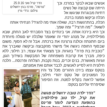
אנשים שבאו לבקר במרכז. וכך
הדר קרל ואני 25.9.16
"טרסה", מרכז בגין ירושלים
הייתה שם קבוצה של נשים
צילום: נרדי גרין
דתיות מבוגרות שניגשו אל
הכלה וביקשו ממנה ברכה.
הכלה, בהתרגשות רבה, שאלה אותי מה להגיד? הנחיתי אותה
לשאול: ״מה תרצי?״ ומה שמך.
וכך היא בירכה אותה. אני בינתיים בצד הסברתי לאב החתן, שבא
מפילדלפיה, על מנהג יהודי זה שאומר שלכלה יש סגולה מיוחדת
ביום חתונתה וכולנה צרצינה את ברכתה. אבל זה לא הסוף, משום
שבסוף החופה ניגשה אלי מישהי מהקבוצה וביקשה שאברך את
״כוכבית בת פרח״ בזוגיות. וכך מצאתי את עצמי, רב חילוני, ללא
כיפה, מברך את קרובת משפחתה של המבקשת בשידוך הגון,
זוגיות מאושרת, בנים זכרים, בנות נקבות, הצלחה ופרנסה... הלכה
חילונית היא לסייע לאנשים, לכבד אותם ואת אמונתם.
בטקס עצמו בירכו ההורים מכל צד והיו
כל המוטיבים של טקס יהודי חילוני,
אפשר לראות בקליפ למטה. וזה הסיפור
שסיפרתי עליהם בטקס:
"הדר ילדה טובה ירושלים פגשה
את קרל, ילד טוב פילדלפיה
בהופעת הצדעה לזמר פרינס