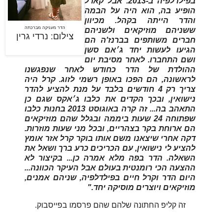
בפילדלפיה ב-2013. אבל קארל
הופיע בה, הוא היה על הבמה
והדר הייתה בקהל. מכיוון
הדר מעניקה מברכתה
ששניהם מוזיקאים ולשניהם
צילום: נרדי גרין
חברים משותפים בברנז'ה הם
הגיעו לעשות יחד ג׳אם סשן
ושם התחברו. לאחר מסיבת יום
ההולדת של הדר כחודש לאחר שנפגשנו
לראשונה, הם הפכו באופן רשמי לזוג. קרל היה
צריך רק 4 חודשים בלבד על מנת להציע להדר
נישואין, ובכך הקדים את כלבו ג׳אקס שגם כן
התאהב בה... זה קרה באוגוסט 2013 בחנות כלבו
שפתוחה 24 שעות ביממה ובגלל שהם מוזיקאים
הם ארוחת בקר בצהריים, ובכל מני שעות מוזרות.
דקה אחרי שיצאנו משם אותו בוקר קרל אזר אומץ
להציע לי נישואין, עם הכריכים כרע ברך ושאל את
השאלה. הדר בפה מלא אמרה כן... בקיצור לא
ההצעה הכי רומנטית בעולם אבל העיקר הכוונה...
היום הדר וקרל חיים בפילדלפיה, שניהם אמנים,
מוזיקאים ויוצרים מוסיקה יחד."
זה קליפ החתונה שלהם שהם פרסמו בפייסבוק.