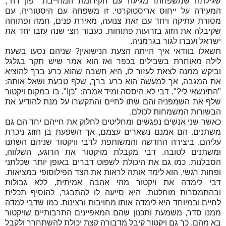
שגילתה שמשפחתו מגיעה עם הקידומת המחייבת "פון דה",
המעידה על ייחוס אריסטוקרטי. זו משפחה עם היסטוריה, עם
מסורת עתיקה ויחד עם זאת צנועה, מאירת פנים, חמה ופתוחה
שקיבלה את הזוג בזרועות פתוחות. כעבור חצי שנה עזבו יחד את
ישראל ועברו לגור בגרמניה.
תשאלו בוודאי איך הייתה הצעת הנישואין? שניהם נסעו בשעת
לילה מאוחרת בשבילים בכפר ואז הוא אמר שיש תקר בגלגל
וביקש ממנה לצאת לעזור לו, היא חשבה שהוא כרע ברך להוציא
את המגבה, אך למעשה הוא כרע ברך, שלף טבעת ושאל אותה:
"התינשאי לי?". דבי לא היססה ומיד אמרה: "כן!". בו במקום ויקטור
שלף את השמפניה והם שתו לחיים והתקשרו על מנת להודיע את
הבשורות המשמחות לכולם.
כאשר שני אנשים נפגשים ומחליטים לחלוק את חייהם יחד הם גם
משתנים. הם אמנם נשארים עצמם, אך השפעת בן הזוג ניכרת
עליהם. ביצירה החדשה והמשותפת לדבי וויקטור שניהם השתנו
ומשתנים לטובה. דבי מקבלת מויקטור את הרוגע, השלווה,
הסבלנות. כמו גם את היכולת לשפוט דברים באופן יותר שכלתני
ופחות רגשי. הוא לימד אותה לראות את הצד הפילוסופי במציאות.
דבי לימדה את ויקטור מהי אהבה אמיתית, ללא גבולות
ובהתמסרות מוחלטת. היא סייעה לו להתבגר, להוסיף תכלית
לחיים ובמיוחד היא לימדה אותו מחויבות ורצינות. כמו שדבי למדה
ממנו סדר, משמעת ותכנון שהם המאפיינים התרבותיים שויקטור
בא מהם, כך גם ויקטור קיבל מדבורה קצת יכולת להשתחרר ולקבל