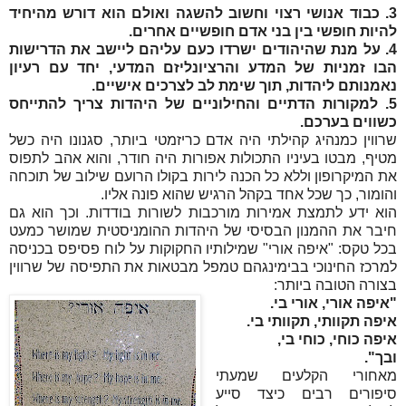
3. כבוד אנושי רצוי וחשוב להשגה ואולם הוא דורש מהיחיד
להיות חופשי בין בני אדם חופשיים אחרים.
4. על מנת שהיהודים ישרדו כעם עליהם ליישב את הדרישות
הבו זמניות של המדע והרציונליזם המדעי, יחד עם רעיון
נאמנותם ליהדות, תוך שימת לב לצרכים אישיים.
5. למקורות הדתיים והחילוניים של היהדות צריך להתייחס
כשווים בערכם.
שרווין כמנהיג קהילתי היה אדם כריזמטי ביותר, סגנונו היה כשל
מטיף, מבטו בעיניו התכולות אפורות היה חודר, והוא אהב לתפוס
את המיקרופון וללא כל הכנה לירות בקולו הרועם שילוב של תוכחה
והומור, כך שכל אחד בקהל הרגיש שהוא פונה אליו.
הוא ידע לתמצת אמירות מורכבות לשורות בודדות. וכך הוא גם
חיבר את ההמנון הבסיסי של היהדות ההומניסטית שמושר כמעט
בכל טקס: "איפה אורי" שמילותיו החקוקות על לוח פסיפס בכניסה
למרכז החינוכי בבימינגהם טמפל מבטאות את התפיסה של שרווין
בצורה הטובה ביותר:
"איפה אורי, אורי בי.
איפה תקוותי, תקוותי בי.
איפה כוחי, כוחי בי,
ובך".
מאחורי הקלעים שמעתי
סיפורים רבים כיצד סייע