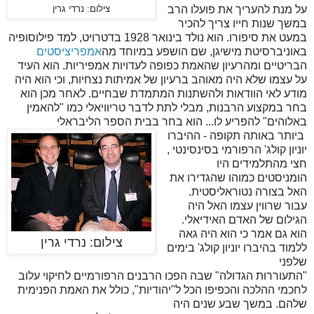
על מנת להעריך את פועלו הרב
צילום: נרדי גרין
במשך שנות חייו צריך להכיר
במעט את סיפורו. הוא נולד בינואר 1928 בדטרויט, למד פילוסופיה
באוניברסיטת מישיגן, שם הושפע במיוחד מה
אמפריציסטים
הבריטיים ומהרעיון שהאמת כפופה לעדויות אמפיריות. הוא העיד
על עצמו שלא היה מאוהב ברעיון של אמיתות נצחיות, וכי הוא היה
מודע לאי הוודאות ולהשתנות המתמדת שבחיים. לאחר מכן הוא
בחר במקצוע הרבנות, מבלי לתת לדבר טריוויאלי כמו "להאמין
באלוהים" להפריע לו... הוא בחר בבית הספר הליבראלי
ביותר באותה תקופה - ההיברו
יוניון קולג' הרפורמי בסינסינטי ,
חצי מהתלמידים היו
הומניסטים כמוהו שהגדירו את
האל בצורה נטוראליסטית.
עבור שרווין עצמו האל היה
הגילום של האדם האידיאלי.
הוא גם אמר כי הוא היה גאה
צילום: נרדי גרין
ללמוד בהיברו יוניון קולג' בימים
שלפני
"התעוררות הגדולה" שבה הפכו הרבנים הרפורמיים לחיקוי עלוב
לחכמי ההלכה והכפיפו הכל ל"יהודיות", כולל את האמת הפנימית
שלהם. במשך שבע שנים היה