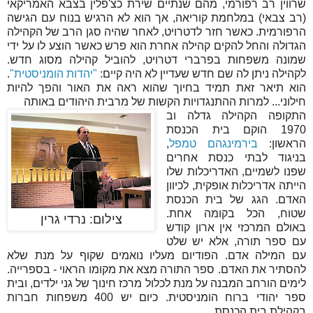
שרווין רב רפורמי, מהם שנתיים שירת כצ'פלין בצבא האמריקאי
(רב צבאי) במלחמת קוריאה, אך הוא לא הרגיש בנוח עם הגישה
הרפורמית. כאשר חזר לדטרויט, לאחר שהיה סגן הרב של הקהילה
הגדולה והחל להקים קהילה אחרת הוא פרש כאשר הוצע לו על ידי
שמונה משפחות בפרברי דטרויט, להוביל קהילה מסוג חדש.
לקהילה ניתן לה שם חדש שעדיין לא היה קיים:
"יהדות הומניסטית"
.
הוא תיאר זאת תמיד בחיוך שהוא ראה את האור והפך להיות
חילוני... למרות ההתנגדויות הקשות של מרבית היהודים באותה
התקופה הקהילה גדלה וב
1970 הוקם בית הכנסת
הראשון:
בירמינגהם טמפל
,
בניגוד לבתי כנסת אחרים
שפנו לשמיים, האדריכלות שלו
הייתה אדריכלות אופקית, לכיוון
האדם. הגג של בית הכנסת
שטוח, הכל בקומה אחת.
צילום: נרדי גרין
באולם המרכזי אין ארון קודש
עם ספר תורה, אלא יש שלט
עם המילה אדם. הפודיום מעליו נואמים שקוף על מנת שלא
להסתיר את האדם. ספר התורה מצא את מקומו הראוי - בספרייה.
לימים הורחב המבנה על מנת לכלול מרכז חינוך של גני ילדים, ובית
ספר יהודי ברוח הומניסטית. כיום יש 400 משפחות חברות
בקהילת בית הכנסת.