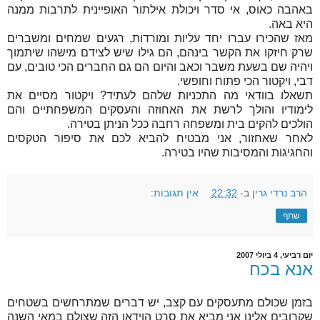
באהבה כאוס, אי סדר ויכולת אילתור האופיינית לתרבות ממנה
היא באה.
מאז שהכירו עברו יחד עליות ומורדות, רגעים שמחים ומשברים
שרק חיזקו את הקשר בינהם, הם גילו שיש לצידם מישהו שיתמוך
ויהיה שם בשעת משבר וכאב והיום הם גם החברים הכי טובים, עם
דבי, ויקטור הכי פתוח וחופשי.
תשאלו בוודאי מה התכניות שלהם לעתיד? ויקטור מסיים את
לימודיו והולך לרשת את האחוזה והעסקים המשפחתיים והם
הולכים להקים בית ומשפחה רחבה ככל הניתן בטירה.
לאחר שאחזור, אני מבטיח להביא לכם את סיפור הטקסים
והחגיגות והמסיבות שהיו בטירה.
הרב נרדי גרין
ב-
22:32
אין תגובות:
שתף
יום רביעי, 4 ביולי 2007
אנא בכח
בזמן שכולם מתעסקים עם קצב, יש דברים שמתרחשים בשטחים
שקרובים אלינו אני מביא את סרט הוידאו הזה שצולם במאי השנה