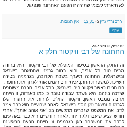
לא תיארתי לעצמי שתהיה זו הפעם האחרונה שנפגש.
הרב נרדי גרין
ב-
12:31
אין תגובות:
שתף
יום רביעי, 18 ביולי 2007
החתונה של דבי וויקטור חלק א
זה החלק הראשון בסיפור המופלא של דבי וויקטור. היא בחורה
מבית טוב תל אביב, והוא בחור גרמני שהתאהב בישראל
ובישראלית. החתונה תיערך בשבת הקרובה, בגרמניה בטירה
השייכת למשפחת החתן, זכיתי והם הזמינו אותי לערוך את החופה.
הם הכירו כאשר ויקטור היה בישראל, בתל אביב. חברה משותפת
שידכה בינהם. היא עשתה עבודה טובה כי כמו באגדות, זו הייתה
אהבה ממבט ראשון. וויקטור החליט לדחות את החזרה שלו
לגרמניה ונשאר זמן נוסף בישראל. לאחר שבועיים הוא כבר אמר
לדבי את המשפט שגברים מתקשים בו: "אני אוהב אותך". אחרי
חודש הציע שיעברו לגור יחד. לאחר חודשיים היא כבר באה עימו
לבקר את המשפחה כאן בגרמניה וזו הייתה הפעם הראשונה