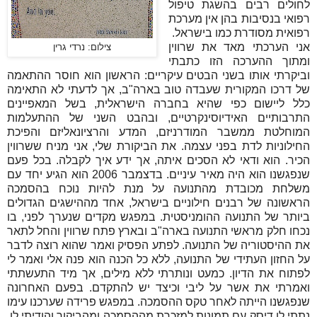
לחולים רבים בהשגת טיפול
רפואי בנסיבות בהן אין מערכת
רפואית מסודרת כמו בישראל.
אני הערכתי מאד את שרווין
צילום: נרדי גרין
ומתוך ההערכה הזו כתבתי
וביקרתי אותו בשני הבטים עיקריים: הראשון הוא חוסר ההתאמה
של דרכו המקורית שעבדה טוב בארה"ב, אך לדעתי לא התאימה
כלל ליישום כפי שהיא בחברה הישראלית, בשל המאפיינים
התרבותיים האידיוסינקרטיים, ובהבט השני של ההתעלמות
המוחלטת ממשבר המודרניזם, המדע והרציונאליזם והפיכת
החילוניות לדת בפני עצמה. את הביקורת שלי, אני מניח ששרווין
הכיר. הוא ודאי לא הסכים איתה, אך ידע איך לקבלה. בכל פעם
שנפגשנו הוא היה מאיר עיניים. בדצמבר 2006 הוא הגיע יחד עם
משלחת מכובדת מהתנועה על מנת להיות נוכח בהסמכה
הראשונה של רבנים חילוניים בישראל, אחד מההישגים הגדולים
ביותר של התנועה ההומניסטית. במפגש מקדים שנערך לפני, בו
נכחו חלק מראשי התנועה בארה"ב ובארץ פתח שרווין והחל לתאר
את ההיסטוריה של התנועה. לפתע הפסיק ואמר שהוא רוצה לדבר
על החזון העתידי של התנועה, ללא כל הכנה הוא פנה אלי ואמר לי
לפתוח את הדיון. כמעט ונותרתי ללא מילים, אך מיד התעשתתי
ואמרתי את אשר על ליבי וכיצד יש להתקדם. בפעם האחרונה
שנפגשנו הייתה לאחר טקס ההסמכה. במפגש פרידה שערכנו עימו
נתתי לו דיסק עם תמונות למזכרת מההסמכה ומהביקור והודיתי לו.