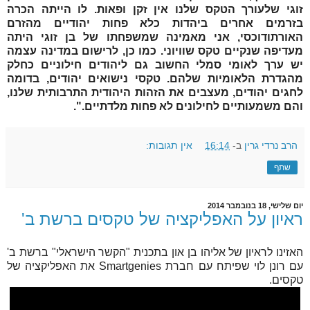
זוגי
שלעורך הטקס שלנו אין זקן ופאות. לו הייתה הכרה
בזרמים אחרים ביהדות כלא פחות יהודיים מהזרם
האורתודוכסי, אני מאמינה שמשפחתו של
בן זוגי
היתה
מעדיפה שנקיים טקס שוויוני. כמו כן, לרישום במדינה עצמה
יש ערך לאומי סמלי החשוב גם ליהודים חילוניים כחלק
מהגדרת הלאומיות שלהם. טקסי נישואים יהודים, בדומה
לחגים יהודים, מעצבים את הזהות היהודית התרבותית שלנו,
והם משמעותיים לחילונים לא פחות מלדתיים.".
הרב נרדי גרין
ב-
16:14
אין תגובות:
שתף
יום שלישי, 18 בנובמבר 2014
ראיון על האפליקציה של טקסים ברשת ב'
האזינו לראיון של אליהו בן און בתכנית "הקשר הישראלי" ברשת ב'
עם רונן לוי שפיתח עם חברת Smartgenies את האפליקציה של
טקסים.