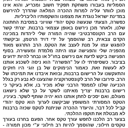
הסמליות בעבורו משחקת תפקיד חשוב ומכריע, והוא אינו
מוכן לוותר עליה למרות ההכרה המלאה שהדרך להירשם
במדינת ישראל נוגדת את מצפונו והשקפותיו הליברליות.
כפשרה, הצעתי שנעשה טקס יהודי שוויוני במסיבת החתונה
שלנו, ולאחר מכן נירשם באופן עצמאי ברבנות. יצרתי קשר
עם הרב הקונסרבטיבי שהיה המורה שלי ליהדות במכינה
הקדם צבאית, רב שהוסמך על ידי דויד הרטמן, וביקשתי
להפגש עמו על מנת לעצב את הטקס. הרב התרגש מאוד
מהפניה שלי והפגישה עמו היתה מלמדת ומעשירה. בסוף
הפגישה ביקש לדעת אם נירשם בחו"ל או נבחר להיות ידועים
בציבור. כשסיפרתי לו על "הפשרה" הוא ניסה לשכנע אותנו
לא לעשות זאת. כאמור הנימוקים של
בן זוגי
היו חזקים
והתעקשנו על הרישום ברבנות, ובזאת איבדנו את תמיכתו של
הרב. סירובו של הרב לקונסטרוקציה שהצענו לא נבע רק בגלל
הכניעה שלנו לממסד הרבני שלא מכיר בו, אלא בעיקר כי
רישום ברבנות יצריך מאיתנו לשקר על כך שלא נישאנו
מעולם, ואם יסכים לחתן אותנו הוא יהיה שותף לשקר. בעיניו,
הטקס המסורתי המשופץ שביקשנו לערוך הוא טקס יהודי
קביל לכל דבר, והיעדר ההכרה שניתנת לטקס שכזה ברבנות
לא מבטלת את תוקפו ההלכתי.
בצער רב הלכנו לחפש עורך טקס אחר. הפעם בחרנו בעורך
טקסים חילוני, שהוסמך להיות רב חילוני ע"י מכון תמורה -