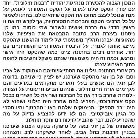
המכון הגבוה להכשרת מנהיגות יהודית "רבנות חילונית". יחד
עם עורך הטקס שלנו למדנו על הטקס המסורתי לעומק על
מנת שנוכל לעצב מתוכו את הטקס שיתאים לנו. בחרנו לשמור
על כל מרכיבי הטקס והברכות המסורתיות, אך לקדש זה את זו
באופן הדדי עם ברכה אישית ולשבור שתי כוסות. כמו כן,
ניסחנו בעזרת הרב כתובה המבטאת את הציפיות שלנו
מהזוגיות. עברנו תהליך משמעותי של לימוד והרגשנו שהטקס
מייצג אותנו לגמרי, על היבטיו המסורתיים והשוויוניים גם
יחד. אורחים רבים בחתונה ציינו כמה שהטקס היה אישי
ומרגש, וכמה זה היה משמעותי שנתנו משקל וחשיבות לחופה
בתוך האירוע עצמו.
רק אחרי החתונה גילינו את הסתייגויותיהם העמוקות של אביו
וסבו של
בן זוגי
מהטקס שערכנו. יש לציין כי שניהם, בדומה
ל
בן זוגי
, הם אנשים בעלי תארים מתקדמים במדעים והם
מקיימים אורח חיים חילוני. שניהם הביעו תרעומת על הצורה
- למרות שהרב בירך את כל הברכות ושר את כל השירים כבכל
טקס אורתודוכסי, הפריע להם שהרב היה חילוני ושהוא לא
היה "רב מספיק". הנימוקים שלהם באו "מהבטן" והיו חסרי
כל הגיון אוביקטיבי. הם לא ידעו להצביע בדיוק על מה
שהפריע להם, דבר שהוביל לויכוח רם וחסר תוחלת.
משפחתו של
בן זוגי
באה על סיפוקה בטקס הצנוע שערכנו
בבניין הרבנות בתל אביב, לאחר ששיקרנו לרב והצהרנו