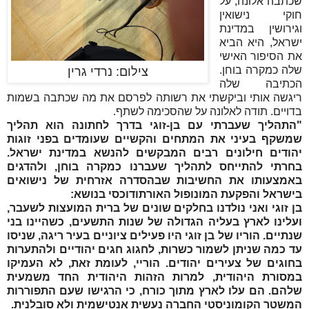
שכתבה אלונה, על
חוקי נישואין
וגירושין במדינת
ישראל, היא הביא
את הסיפור האישי
שלה כמקרה בוחן.
צילום: נרדי גרין
הכתיבה שלה
ריגשה אותי וביקשתי את רשותה לפרסם את מה שכתבה בשמות
בדויים. תודה לאלונה על שהסכימה לשתף.
"התהליך שעברתי עם בן-זוגי בדרך לחתונה הוא תהליך
שמשקף בעיני את המתחים והקשיים שעומדים בפני זוגות
יהודים חילונים רבים המבקשים להנשא במדינת ישראל.
בחרתי להתייחס לתהליך שעברנו כמקרה בוחן, ולהדגים
באמצעותו את החשיבות שבהסדרה אזרחית של נישואים
בישראל והפקעת המונופול האורתודוכסי בנושא:
בן זוגי ואני נולדנו בחלקים שונים של ברית המועצות לשעבר,
ועלינו לארץ בעליה הגדולה של שנות התשעים, כשהיינו בני
שנתיים. הוריו של
בן זוגי
היו פעילים ציוניים בעיר ריגה, שניסו
עד כמה שניתן לשמור כשרות, לחגוג חגים יהודיים ולהתערות
בחוגים של צעירים יהודים. הוריי, לעומת זאת, לא העמיקו
במסורת היהודית, למרות הזהות היהודית החד משמעית
שלהם. הם עלו לארץ מתוך כורח, כי הרגישו שעם התפוררות
המשטר הקומוניסטי החברה נעשית אנטישמית ולא סובלנית.