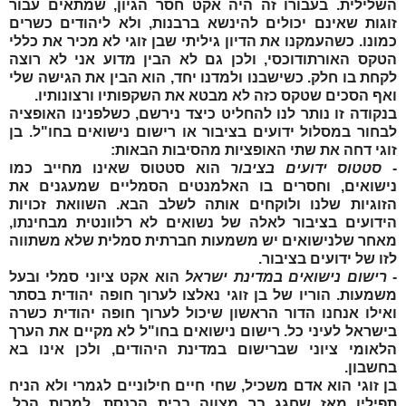
השלילית. בעבורו זה היה אקט חסר הגיון, שמתאים עבור
זוגות שאינם יכולים להינשא ברבנות, ולא ליהודים כשרים
כמונו. כשהעמקנו את הדיון גיליתי ש
בן זוגי
לא מכיר את כללי
הטקס האורתודוכסי, ולכן גם לא הבין מדוע אני לא רוצה
לקחת בו חלק. כשישבנו ולמדנו יחד, הוא הבין את הגישה שלי
ואף הסכים שטקס כזה לא מבטא את השקפותיו ורצונותיו.
בנקודה זו נותר לנו להחליט כיצד נירשם, כשלפנינו האופציה
לבחור במסלול ידועים בציבור או רישום נישואים בחו"ל.
בן
זוגי
דחה את שתי האופציות מהסיבות הבאות:
-
סטטוס ידועים בציבור
הוא סטטוס שאינו מחייב כמו
נישואים, וחסרים בו האלמנטים הסמליים שמעגנים את
הזוגיות שלנו ולוקחים אותה לשלב הבא. השוואת זכויות
הידועים בציבור לאלה של נשואים לא רלוונטית מבחינתו,
מאחר שלנישואים יש משמעות חברתית סמלית שלא משתווה
לזו של ידועים בציבור.
-
רישום נישואים במדינת ישראל
הוא אקט ציוני סמלי ובעל
משמעות. הוריו של
בן זוגי
נאלצו לערוך חופה יהודית בסתר
ואילו אנחנו הדור הראשון שיכול לערוך חופה יהודית כשרה
בישראל לעיני כל. רישום נישואים בחו"ל לא מקיים את הערך
הלאומי ציוני שברישום במדינת היהודים, ולכן אינו בא
בחשבון.
בן זוגי
הוא אדם משכיל, שחי חיים חילוניים לגמרי ולא הניח
תפילין מאז שחגג בר מצווה בבית הכנסת. למרות הכל,