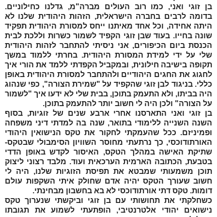
בן זוגי
ואני, כמו רוב העולים מברה"מ, גדלנו כחילוניים.
בדומה לרבים בחברה הישראלית, הזהות היהודית שלנו לא
היתה אחידה, וכל אחד מאיתנו ייחס למסורת היהודית תפקיד
שונה בחייו. בעוד ש
בן זוגי
הקפיד לשמור כשרות וללכת לבית
הכנסת ביום הכיפורים, אני ניסיתי להתחבר לזהות היהודית
שלי על ידי למידת המסורת היהודית. בחרתי ללמוד במשך
תקופה בישיבה חילונית, ובמקביל הקפדתי ללמד את הורי איך
לחגוג את החגים היהודיים ולהתחבר למסורת היהודית באופן
כללי. בניגוד ל
בן זוגי
שהקפיד על "שמירת הצורה", כפי שנהוג
היה בביתו, ולא התעמק בתוכן, בבית שלי לא ידעו איך "לשמור
על הצורה" ולכן היה לי חשוב יותר להתעמק בתוכן.
בן זוגי
ואני התארסנו אחרי ארבע שנים של זוגיות, בסוף
השנה השנייה ללימודי בתואר, שנה בה למדתי דיני משפחה
ופמיניזם. ככל שהעמקתי לחקור את טקס הנישואין היהודי
האורתודוכסי, כך נרתעתי מחוסר השוויון הסימבולי שבטקס-
שתיקת האישה במהלך הטקס, האיסור לקדש באופן הדדי
בטבעת, הכתובה הארמית הערכאית ועוד. מלבד רצוני ליצוק
תוכן משמעותי שמבטא את תפיסת הזוגיות שלנו, היה לי
חשוב שעורך הטקס יהיה אדם שחולק איתי השקפות עולם
דומות. טקס דתי אורתודוכסי לא בא בחשבון מבחינתי.
כשחלקתי את תחושותי עם
בן זוגי
וביקשתי שנערוך טקס
נישואים יהודי אלטרנטיבי, הופתעתי לשמוע את תגובתו