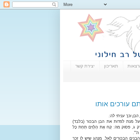
רצאות
תאריכון
יצירת קשר
ם עורכים אותו
בן וכך עניתי לה:
על מנת לפדות את הבן הבכור (בלבד)
ק מה: קַח אֶת הַלְוִיִּם תַּחַת כָּל
י ה'".
נים הבכורים לאל. מנהג שיש לו זכר