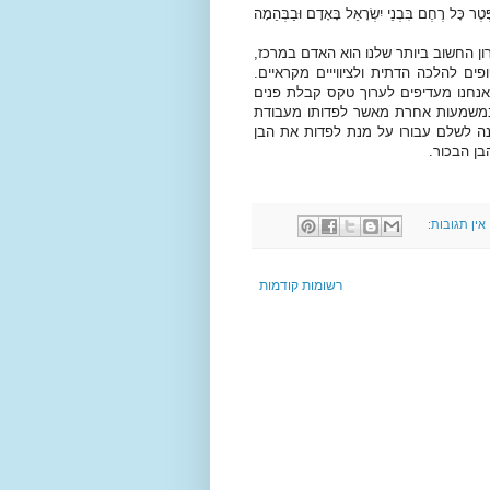
ֶחֶם בִּבְנֵי יִשְׂרָאֵל בָּאָדָם וּבַבְּהֵמָה
ון החשוב ביותר שלנו הוא האדם במרכז,
ים להלכה הדתית ולציווייים מקראיים.
 אנחנו מעדיפים לערוך טקס קבלת פנים
ן במשמעות אחרת מאשר לפדותו מעבודת
ה לשלם עבורו על מנת לפדות את הבן
בן הבכור.
אין תגובות:
רשומות קודמות