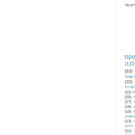
יט על
קס
לכה
(53)
שווה
(32)
וגיות
ת
(22)
ר
(20)
(17)
(16)
(15)
נישואין
(13)
יהדות
(11)