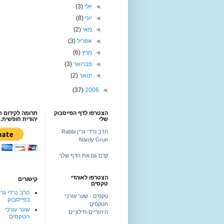
◄
יולי
(3)
◄
יוני
(8)
◄
מאי
(2)
◄
אפריל
(3)
◄
מרץ
(6)
◄
פברואר
(3)
◄
ינואר
(2)
(37)
2006
◄
הצטרפו לדף הפייסבוק
תרומה לקידום ת
שלי
יהודית חופשית.
הרב נרדי גרין Rabbi
Nardy Grun
קדם גם את הדף שלך
הצטרפו לאוהדי
קישורים
טקסים
הרב נרדי גרי
טקסים - שער עורכי
בפייסבוק
הטקסים
שער עורכי
היהודיים-חילוניים
הטקסים