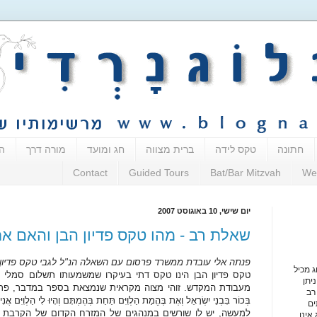
חתונה
טקס לידה
ברית מצווה
חג ומועד
מורה דרך
ה
Contact
Guided Tours
Bat/Bar Mitzvah
We
יום שישי, 10 באוגוסט 2007
שאלת רב - מהו טקס פדיון הבן והאם את
פנתה אלי עובדת ממשרד פרסום עם השאלה הנ"ל לגבי טקס פדיון ה
ג מכיל
טקס פדיון הבן הינו טקס דתי בעיקרו שמשמעותו תשלום סמלי 
יתן
מעבודת המקדש. זוהי מצוה מקראית שנמצאת בספר במדבר, פרק ג, פסו
רב
בְּכוֹר בִּבְנֵי יִשְׂרָאֵל וְאֶת בֶּהֱמַת הַלְוִיִּם תַּחַת בְּהֶמְתָּם וְהָיוּ לִי הַלְוִיִּם אֲנִ
ים
למעשה, יש לו שורשים במנהגים של המזרח הקדום של הקרבת הב
אינו