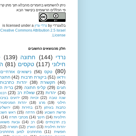
ניתן להשתמש בחומרים מהבלוג תוך מתן קרד
פי הכללים הרשומים בקישור הבא
בלוגנרדי
by
נרדי גרין
is licensed under a
Creative Commons Attribution 2.5 Israel
.
License
חלק מהנושאים החשובים
נרדי
(144)
חתונה
(139)
ט
חילוני
(117)
טקסים
(81)
ה
(80)
טקס
(56)
נישואים אזרחיים
וידאו
(51)
ביקורת תרבות
(42)
חתונה 
(40)
תקשורת
(38)
יהדות כתרבות
חגים
(29)
קליפ חתונה
(29)
ברית הז
(24)
יהדות
(23)
שאלת רב
(23)
רבנו
שנה טובה
(22)
זכויות
(20)
ידועים בציבו
חילוני
(19)
מרצ
(18)
יהדות הומניסטית
כתבות בעיתון
(17)
בחירות
(16)
ירושלים
פרשת השבוע
(16)
הדתה
(15)
ראש השנה
חילוניות
(14)
חינוך
(14)
מכתבי תודה
(14)
בין תרבותיים
(14)
רב
(14)
גבעת משואה
יהדות חילונית
(13)
הארץ
(12)
תמורה
(12)
חופשית
(11)
מתחתנים למען מתחתנים