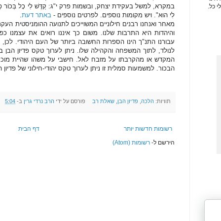
במקרא, למשל בעקידת יצחק, ובשמות פרק י"ג: קַדֶּשׁ לִי כָל בְּכוֹר פֶּטֶר כָּל ר
י כל.
לִי הוּא". ויש מקומות נוספים. לפרטים נוספים -
באתר דעת
.
מאחר ואנחנו רבנים חילוניים המשוייכים לתנועה ההומניסטית העקר
והיהדות היא התרבות שלנו. משום כך איננו רואים את עצמנו כפופ
עבורנו התנ"ך הינו הספרות החשובה ביותר של העם היהודי. לכן,
לנולד, לתוך המשפחה והקהילה שלו. ניתן לערוך טקס פדיון הב
המקדש או מהקרבתו על מזבח לאל. חישבי על משהו שהיית מוכנ
הבכור. למשמעות סמלית זו ניתן לערוך טקס יהודי-חילוני של פדיון ה
תוויות:
הלכה
,
פדיון הבן
,
שאלת רב
פורסם על ידי
הרב נרדי גרין
ב-
5:04
רשומות חדשות יותר
דף הבית
הירשם ל-
רשומות (Atom)