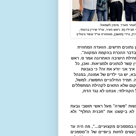
 חביליו (ס. ראש העיר, עו"ד שירין ברגותי,
ר), נרדי (תושב), מאחורה עו"ד עופר גיטליץ
ן נתונים חדשים. הוועדה המחוזית
 בדבר ההכרח בהקמת המקווה".
בתחילת הישיבה האחרונה אמר ס. ראש
ן קשר לנתונים ולמציאות. ואכן, כל
איך אני יודע את זה? כי בגבעת
א, יש גני ילדים של אמונה, במנהל
. תמיד החילוניים התפשרו. למשל,
יקום שלא התאים לקהילת המתפללים
הקהילתי. אנחנו לא נגד הדת,
עשות "פשרה" מעל ראשי תושבי גבעת
 לא ביקשנו את "תכנית החלף" ולא
 במסמכים מקצועיים...", מה היה עד
קשים לחזות ביופיים של ה"מסמכים