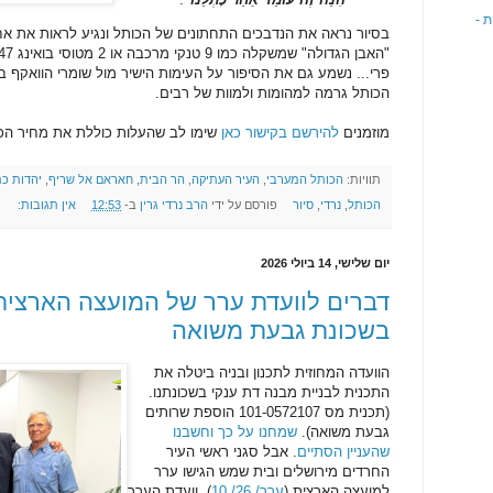
 -
בסיור נראה את הנדבכים התחתונים של הכותל ונגיע לראות את אח
פרי... נשמע גם את הסיפור על העימות הישיר מול שומרי הוואקף 
הכותל גרמה למהומות ולמוות של רבים.
מוזמנים
להירשם בקישור כאן
שימו לב שהעלות כוללת את מחיר הכ
תוויות:
הכותל המערבי
,
העיר העתיקה
,
הר הבית
,
חאראם אל שריף
,
יהדות כ
הכותל
,
נרדי
,
סיור
פורסם על ידי
הרב נרדי גרין
ב-
12:53
אין תגובות:
יום שלישי, 14 ביולי 2026
דברים לוועדת ערר של המועצה הארצית 
בשכונת גבעת משואה
הוועדה המחוזית לתכנון ובניה ביטלה את
התכנית לבניית מבנה דת ענקי בשכונתנו.
(תכנית מס 101-0572107 הוספת שרותים
גבעת משואה).
שמחנו על כך וחשבנו
שהעניין הסתיים
. אבל סגני ראשי העיר
החרדים מירושלים ובית שמש הגישו ערר
למועצה הארצית (
ערר/ 26/ 10
). וועדת הערר