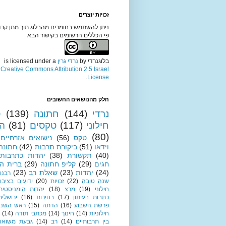
זכויות יוצרים
ניתן להשתמש בחומרים מהבלוג תוך מתן קרד
פי הכללים הרשומים בקישור הבא
בלוגנרדי
by
נרדי גרין
is licensed under a
Creative Commons Attribution 2.5 Israel
.
License
חלק מהנושאים החשובים
נרדי
(144)
חתונה
(139)
ט
חילוני
(117)
טקסים
(81)
ה
(80)
טקס
(56)
נישואים אזרחיים
וידאו
(51)
ביקורת תרבות
(42)
חתונה 
(40)
תקשורת
(38)
יהדות כתרבות
חגים
(29)
קליפ חתונה
(29)
ברית הז
(24)
יהדות
(23)
שאלת רב
(23)
רבנו
שנה טובה
(22)
זכויות
(20)
ידועים בציבו
חילוני
(19)
מרצ
(18)
יהדות הומניסטית
כתבות בעיתון
(17)
בחירות
(16)
ירושלים
פרשת השבוע
(16)
הדתה
(15)
ראש השנה
חילוניות
(14)
חינוך
(14)
מכתבי תודה
(14)
בין תרבותיים
(14)
רב
(14)
גבעת משואה