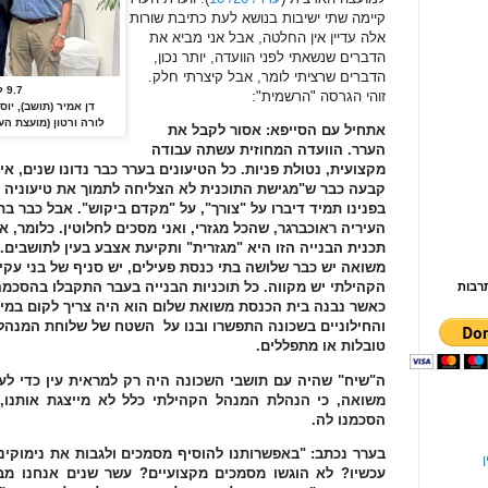
קיימה שתי ישיבות בנושא לעת כתיבת שורות
אלה עדיין אין החלטה, אבל אני מביא את
הדברים שנשאתי לפני הוועדה, יותר נכון,
הדברים שרציתי לומר, אבל קיצרתי חלק.
9.7 לאחר הערר. מימין לשמאל:
זוהי הגרסה "הרשמית":
דן אמיר (תושב), יוסי
לורה ורטון (מועצת העי
אתחיל עם הסייפא: אסור לקבל את
הערר. הוועדה המחוזית עשתה עבודה
מקצועית, נטולת פניות. כל הטיעונים בערר כבר נדונו שנים, אי
קבעה כבר ש"מגישת התוכנית לא הצליחה לתמוך את טיעוניה
בפנינו תמיד דיברו על "צורך", על "מקדם ביקוש". אבל כבר 
העיריה ראוכברגר, שהכל מגזרי, ואני מסכים לחלוטין. כלומר, אי
תכנית הבנייה הזו היא "מגזרית" ותקיעת אצבע בעין לתושבים. 
משואה יש כבר שלושה בתי כנסת פעילים, יש סניף של בני עקיב
הקהילתי יש מקווה. כל תוכניות הבנייה בעבר התקבלו בהסכמה
רבות
כאשר נבנה בית הכנסת משואת שלום הוא היה צריך לקום במ
והחילוניים בשכונה התפשרו ובנו על השטח של שלוחת המנהל 
טובלות או מתפללים.
ה"שיח" שהיה עם תושבי השכונה היה רק למראית עין כדי ל
משואה, כי הנהלת המנהל הקהילתי כלל לא מייצגת אותנו,
הסכמנו לה.
בערר נכתב: "באפשרותנו להוסיף מסמכים ולגבות את נימוקינו
ן
עכשיו? לא הוגשו מסמכים מקצועיים? עשר שנים אנחנו מב