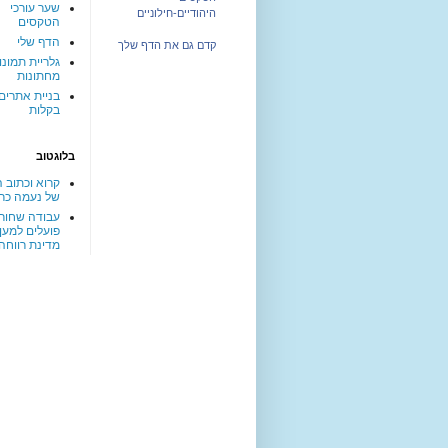
שער עורכי
היהודיים-חילוניים
הטקסים
הדף שלי
קדם גם את הדף שלך
גלריית תמונו
מחתונות
בניית אתרים
בקלות
בלוגטוב
קרוא וכתוב ה
של נעמה כר
עבודה שחורה
פועלים למען
מדינת רווחה