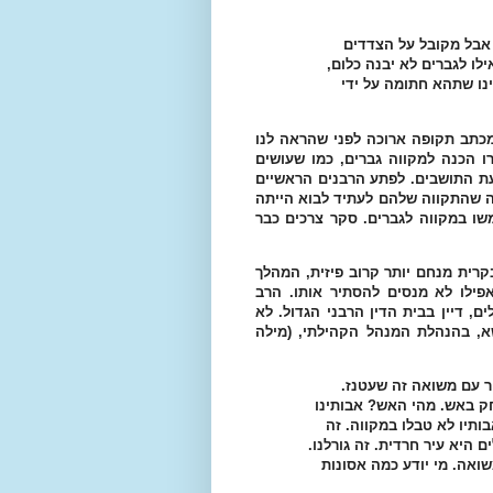
 אבל מקובל על הצדדים
ו לגברים לא יבנה כלום,
ו שתהא חתומה על ידי
תב תקופה ארוכה לפני שהראה לנו
ו הכנה למקווה גברים, כמו שעושים
עת התושבים. לפתע הרבנים הראשיים
ה שהתקווה שלהם לעתיד לבוא הייתה
ו במקווה לגברים. סקר צרכים כבר
קרית מנחם יותר קרוב פיזית, המהלך
פילו לא מנסים להסתיר אותו. הרב
ם, דיין בבית הדין הרבני הגדול. לא
א, בהנהלת המנהל הקהילתי, (מילה
ר עם משואה זה שעטנז.
ק באש. מהי האש? אבותינו
ותיו לא טבלו במקווה. זה
 היא עיר חרדית. זה גורלנו.
ואה. מי יודע כמה אסונות