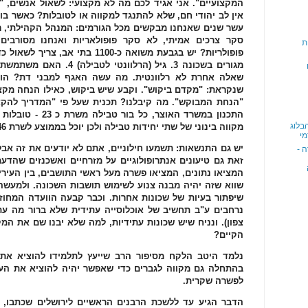
המקצועיים". אני אגיד לכם מה לא מקצועי: לשאול אנשים, "
אין לב יהודי חם, שלא להתנגד למקווה או לטובלות? כאשר בו
עשר שנים שאנחנו מבקשים מכל הגורמים: המנהל הקהילתי, רא
סקר צרכים אמיתי, לא סקר פופולאריות ואנחנו מסורבים
ת
שאלה אחרת לא רלוונטית. מה עשה האגף למבני דת? הו
שנקראת: "מקדם ביקוש". וקבע שיש ביקוש, כאילו הנחה מ
"הנחת המבוקש". מה קיבלנו? תכנית שעל פי "המדריך להקצ
התכנון במשרד האוצר,
בלוג
מקווה בינוני של שתי יחידות טבילה ולכן יוכל בממוצע לשרת 46 טובלות בערב(!). פי 11.5 מהצורך.
מי
יש גם התנשאות: תשמעו חילוניים, אתם לא יודעים את זה אב
 -
זאת גם טיעונים אנתרופולוגיים על מזרחיים ואשכנזים שהדעת 
המציאו נתונים, המציאו פשרה מעל ראשי התושבים, בין העיר
שווא שזה יהיה מבנה צנוע לשימוש תושבות השכונה. ולמעשה 
שיפתור בעיות של שכונות אחרות. וכבר קבעה הוועדה המחוז
נרחבים ע"ב תחשיב של אוכלוסייה עתידית שלא ברור מה עת
צפון). ונניח שיש שכונות עתידיות, למה שלא יבנו שם את המ
הקיים?
נלמד היטב הלקח מסיפור הרב שייעץ לתלמידו להוציא את ה
בהתחלה גם מקווה לגברים כדי שאפשר יהיה להוציא את העז,
לפשרה שקרית.