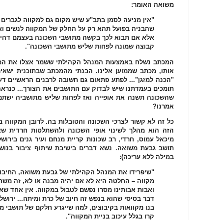
משואה האומר:
"אין מניעה לסמן בתב"ע שיש מקום גם למקווה לגברים
שהבניה בפועל תהא רק על החלק של המקווה לנשים ואיל
אלא אם תבוא לכך בקשה מתושבי השכונה בעצמם דהיינ
קבוצה שמונה לפחות שליש מתושבי השכונה".
המכתב נשלח באמצעות המנהל הקהילתי ששמר אצלו את המכ
אותו, מכתב שממוען אלינו. הבנתי מהמכתב שבתוכנית ישאיר
"הכנה למזגן"... לפתע פתאום גם חשובה לרבנים הראשיים ד
תומכים בעמדתנו שיש לבדוק עם התושבים את הצורך... כנרא
שהשכונה תשנה את אופייה ואז לפחות שליש מתושביה ישתמש
אמרנו?
כל זה לא קשור לצרכי השכונה והטובלות בה. לרובן המקווה ב
הזה הוא מהלך לשינוי אופי השכונה ולהשתלטות חרדית שא
מיכאל עמוס, חרדי, רב שכונות קריית מנחם ועיר גנים בירושלי
תושב גבעת משואה. נשא דברים בישיבת שיתוף ציבור בנוש
במילה ללא עריכה):
"שיפרידו את המנהל הקהילתי של גבעת משואה, החיבו
מקווה – החלטה היא לא אם יהיה מבנה או לא, זה משח
ואבות אבותינו מסרו נפשם לטבול במקווה. אין אחד שאב
דבר בסיסי שהוא בנפש זה חיוב של כרת ומיתה... ירושלים
בנו מקוואות בקיבוצים, למה שייגרע חלקם של תושבי מש
קרו בגלל עיכוב בניית המקווה".