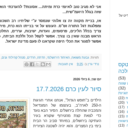
אני לא מגיב טוב לאיומי כרת ומיתה... אסונות? להערכתי ה
שזה בגלל היועמ"שית...
יט על
אז, בניית מקווה זה צו אלוהי שנמסר ע"י שליחיו: רב השכו
ומפלגות דגל התורה וש"ס. העונש על אי בנייתו הוא כרת, מית
צריך בכלל הליכים, פרסומים, וועדות, ישיבות, עררים, החל
הראש מבנה שאין בו צורך. אפשר לקפל הכל וללכת הביתה, כי
אפשר לסגור את הכלי היפה שקראנו לו פעם מדינת ישראל.
תוויות:
גבעת משואה
,
האיחוד הירושלמי
,
הדתה
,
חרדים
,
מנהל קהילתי גנים
,
קס
נרדי גרין
ב-
9:25
אין תגובות:
לכה
(53)
יום שני, 6 ביולי 2026
שווה
סיור לעין כרם 17.7.2026
(32)
וגיות
ת
(22)
הילדים ב"חופש הגדול", אנחנו אחרי חגיגות
ר
(20)
ה-250 לארה"ב, בעיצומו של המונדיאל
(17)
והמכביה שהחלה בירושלים. הסיור הבא נועד
(16)
כדי לצאת קצת מהטירוף שקורא בעיר
(15)
העתיקה בירושלים, במיוחד סביב הר הבית
נישואין
(13)
בימי בין המצרים. והוא יהיה לשכונה הציורית