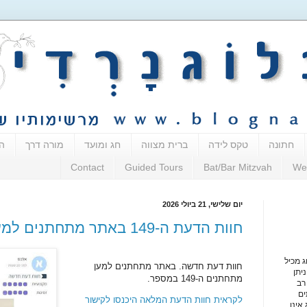
חתונה
טקס לידה
ברית מצווה
חג ומועד
מורה דרך
ה
Contact
Guided Tours
Bat/Bar Mitzvah
We
יום שלישי, 21 ביולי 2026
חוות הדעת ה-149 באתר מתחתנים למען מתחתנים
ג מכיל
חוות דעת חדשה. באתר 
מתחתנים למען 
יתן
מתחתנים
 ה-149 במספר. 
רב
ים
לקראית חוות הדעת המלאה היכנסו לקישור
אינו