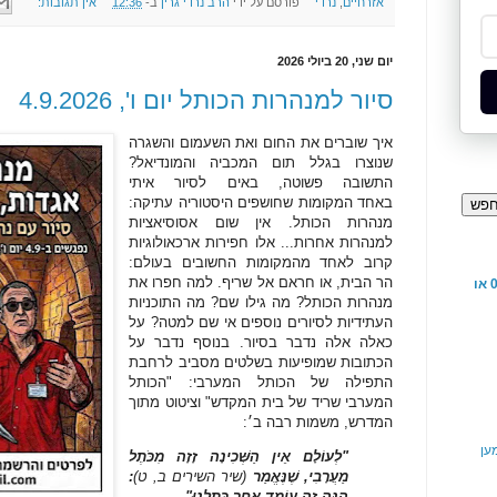
אזרחיים
,
נרדי
פורסם על ידי
הרב נרדי גרין
ב-
12:36
אין תגובות:
יום שני, 20 ביולי 2026
סיור למנהרות הכותל יום ו', 4.9.2026
איך שוברים את החום ואת השעמום והשגרה
שנוצרו בגלל תום המכביה והמונדיאל?
התשובה פשוטה, באים לסיור איתי
באחד המקומות שחושפים היסטוריה עתיקה:
מנהרות הכותל. אין שום אסוסיאציות
למנהרות אחרות... אלו חפירות ארכאולוגיות
קרוב לאחד מהמקומות החשובים בעולם:
הר הבית, או חראם אל שריף. למה חפרו את
לפניה ישירה ניתן להתקשר 052-4738983 או
מנהרות הכותל? מה גילו שם? מה התוכניות
העתידיות לסיורים נוספים אי שם למטה? על
כאלה אלה נדבר בסיור. בנוסף נדבר על
הכתובות שמופיעות בשלטים מסביב לרחבת
התפילה של הכותל המערבי: "הכותל
המערבי שריד של בית המקדש" וציטוט מתוך
המדרש, משמות רבה ב׳:
למען
"לְעוֹלָם אֵין הַשְּׁכִינָה זָזָה מִכֹּתֶל
מַעֲרָבִי, שֶׁנֶּאֱמַר
(שיר השירים ב, ט)
:
הִנֵּה זֶה עוֹמֵד אַחַר כָּתְלֵנוּ"
.