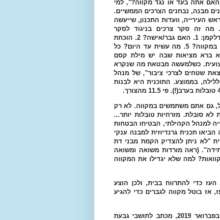
האם אתה בעד או נגד מקווה?", למי
נים מבנה, נבחנים הצרכים הממשיים.
ש העירייה, וועדות התכנון, שייעשה
. מה זה סקר צרכים בניגוד לסקר
פופולריות? יש בגבעת משואה כ-1100 בתי אב, צריך לשאול כדלקמן: 1. האם גבר/אישה? 2. הוכחת
מגורים בשכונה 3. גיל (הרלוונטי לטבילה) 4. האם משתמשת במקווה? 5. מה עשית עד היום? כל
א ברא מציאות שבה יש מילת קסם
קצועית. כשלמעשה מבטאת מה שנקרא
את שטחים לצרכי ציבור", של מנהל
 כל בור טבילה משרת כ 23 - טובלות ללילה, בממוצע. התוכנית היא לבנות
ל, גם אתם משתמשים במקווה. לא רק
לא סובלת. מזרחיות טובלות יותר...
ייה למנהל הקהילתי, הבטיחו הבטחות
הביאו תכנית גרנדיוזית למבנה ענקי
ית "לא ניתן להצדיק הקמת מבני דת
ידה". (ראה מורדות משואה ומשואה
קוואות? למה שלא יגדילו את המקווה
עז כדי להתרווח בבית, ולכן הוצע
 אז בוטל מקווה לגברים כדי להגיע
הדבר הגיע עד ללשכת הרבנים הראשיים לירושלים שכתבו, בפברואר 2019, מכתב לתושבי גבעת