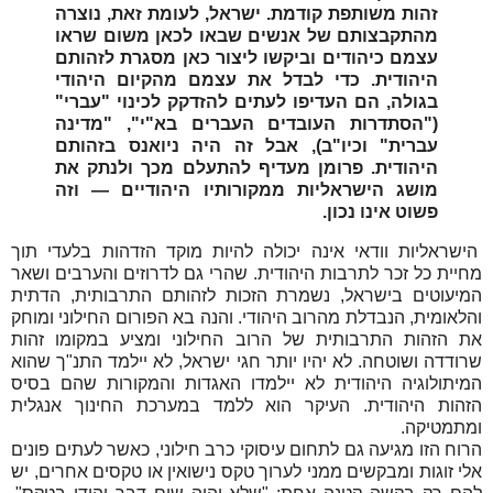
זהות משותפת קודמת. ישראל, לעומת זאת, נוצרה
מהתקבצותם של אנשים שבאו לכאן משום שראו
עצמם כיהודים וביקשו ליצור כאן מסגרת לזהותם
היהודית. כדי לבדל את עצמם מהקיום היהודי
בגולה, הם העדיפו לעתים להזדקק לכינוי "עברי"
("הסתדרות העובדים העברים בא"י", "מדינה
עברית" וכיו"ב), אבל זה היה ניואנס בזהותם
היהודית. פרומן מעדיף להתעלם מכך ולנתק את
מושג הישראליות ממקורותיו היהודיים — וזה
פשוט אינו נכון.
הישראליות וודאי אינה יכולה להיות מוקד הזדהות בלעדי תוך
מחיית כל זכר לתרבות היהודית. שהרי גם לדרוזים והערבים ושאר
המיעוטים בישראל, נשמרת הזכות לזהותם התרבותית, הדתית
והלאומית, הנבדלת מהרוב היהודי. והנה בא הפורום החילוני ומוחק
את הזהות התרבותית של הרוב החילוני ומציע במקומו זהות
שרודדה ושוטחה. לא יהיו יותר חגי ישראל, לא יילמד התנ"ך שהוא
המיתולוגיה היהודית לא יילמדו האגדות והמקורות שהם בסיס
הזהות היהודית. העיקר הוא ללמד במערכת החינוך אנגלית
ומתמטיקה.
הרוח הזו מגיעה גם לתחום עיסוקי כרב חילוני, כאשר לעתים פונים
אלי זוגות ומבקשים ממני לערוך טקס נישואין או טקסים אחרים, יש