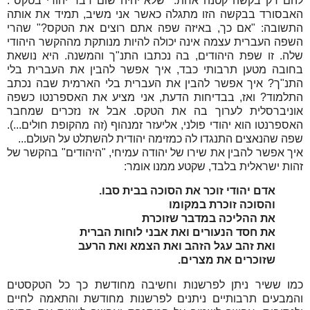
להם רק בקשה קטנה אחת: "שלא יהיה שום דבר יהודי בטקס".
האבסורד בבקשה הזו מתגלה כאשר אני משיב, תמיד את אותה
התשובה: "אם כך, באיזה שפה אתם רוצים את הטקס?" שהרי
השפה העברית עצמה אינה יכולה להיות מנותקת מההקשר היהודי
שלה. זו שפת היהודים, בה נכתבו התנ"ך והמשנה. היא נושאת
בחובה מטען תרבותי כבד, איך אפשר להבין את העברית בלי
התנ"ך? איך אפשר להבין את העברית בלי הארמית שבה נכתב
התלמוד? ואז, בבדיחות הדעת, אני מציע את האספרנטו כשפה
אוניברסלית לערוך בה את הטקס. אבל אז נזכרים שמחבר
האספרנטו הוא יהודי פולני, אליעזר זמנהוף (זה מהקופת חולים...).
שפה שהנאצים התנגדו לה כמזימה יהודית להשתלט על העולם...
איך אפשר להבין את שירו של יהודה עמיחי, "היהודים" בהקשר של
זהות ישראלית בלבד, שקטע ממנו אומר:
אדם יהודי זוכר את הסוכה בבית סבו.
והסוכה זוכרת במקומו
את ההליכה במדבר שזוכרת
את חסד הנעורים ואת אבני לוחות הברית
ואת זהב עגל הזהב ואת הצמא ואת הרעב
שזוכרים את מצרים.
כמו ששיר ניתן לפרשנות וחשיבה מחודשת כך כל הטקסטים
והמבעים תרבותיים ניתנים לפרשנות מחודשת והתאמה לחיים