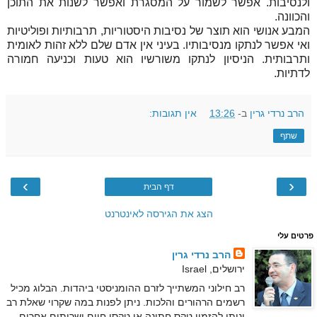
ולנסיבות. אפשר לשמור על המסגרת ואפשר לשנות את התוכן
והכוונה.
המבע אנושי הוא תוצר של נסיבות היסטוריות, תרבותיות ופוליטיות
ואי אפשר לנתקו מנסיבותיו. בעיני אין אדם שלם ללא זהות לאומית
ותרבותית. הניסיון לנתקו משורשיו הוא טעות וכניעה חמורה
לדתיות.
הרב נרדי גרין
ב-
13:26
אין תגובות:
שתף
›
‹
דף הבית
הצג את הגירסה לאינטרנט
פרטים עלי
הרב נרדי גרין
ירושלים, Israel
רב חילוני המשתייך לזרם ההומניסטי ביהדות. הבלוג מכיל
רשמים הרהורים והלכות. ניתן לפנות במה שקרוי שאלת רב
וניתן להזמין טקס חתונה או טקסי חיים ושרותים אחרים