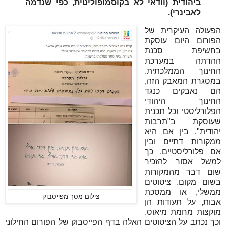
ביהודית (וודאי לא בקוסמופוליטית, כפי שנדמה
לאבינרי).
הפעולה העיקרית של
הפורום היום עוסקת
בחשיפת סכנת
ההדתה במערכת
החינוך הממלכתית.
במסגרת המאבק הזה,
הם נאבקים כנגד
החינוך היהודי
הפלורליסטי וכל תכנית
שעוסקת ב"תרבות
יהודית", בין אם היא
ממקורות דתיים ובין
אם פלורליסטיים. כך
למשל אסור להזכיר
שום דבר מהמקורות
בשום מקום. ציטוטים
ממשלי, או ממסכת
צילום מסך מפייסבוק
אבות, על תעודות הן
מוקצות מחמת מיאוס.
וכך נכתב על הציטוטים האלה בדף הפייסבוק של הפורום החילוני