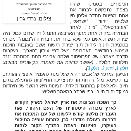
הכיפורים. בסמינר שהיה
ילד במערכת החינוך הממלכתית
בצפת, נתבקשנו לבחור את
חובש ואוכל
סמלים "דתיים" בחנוכה.
אחת מפינות החדר עליהן היו
צילום: נרדי גרין
שלטים "יהודי", "ישראלי",
"אוניברסאלי", "ציוני". לאחר
הבחירה בזהות אחת מתוך הארבעה התנהל דיון שרובו ככולו היה
יצירת רגשות אשם למי שלא בחר את הבחירה ה"נכונה". נזכרתי
בטכניקת חינוך לזהות תוך יצירת רגשות אשם בעקבות הויכוח
שניטש בחודשים האחרונים מעל דפי עיתון "הארץ", בעקבות
סדרת מאמריו של הפרופסור שלמה אבינרי תחת הכותרת: "נגד
חילוניות חלולה".
(אפשר לראות את מאמריו בקישורים הבאים:
חלק 1
,
חלק 2
,
חלק 3
).
הטיעון המרכזי של אבינרי הוא שעל מנת להעמיד אופציה זהותית,
ברת קיימא, מול היהדות הדתית צריכה החילוניות להתמלא בתוכן
חיובי ולא לעסוק בהתנגדות לדת. הציונות היא המשך של היהדות
כמוקד זהות חיובי, כפי שכתב במאמר השלישי:
כך הפכה הציונות את ארץ ישראל מארץ הקודש
לארץ מכורה היסטורית של העם היהודי, ואת
העברית מלשון קודש ללשונו של עם המפתח את
תרבותו בעולם מודרני. לכן, למרות אופיה החילוני
בעיקרו, הציונות ראתה בתנ"ך מקור לזהות