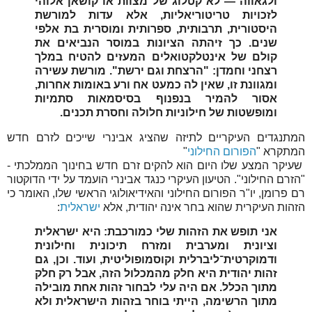
ולגאווה — לא קטלוג של מצוות או קושאן אלוהי
לזכויות טריטוריאליות, אלא עדות למורשת
היסטורית, תרבותית, ספרותית ומוסרית בת אלפי
שנים. כך זיהתה הציונות במוסר הנביאים את
קולם של אינטלקטואלים המעזים להטיח במלך
רצחני וחמדן: "הרצחת וגם ירשת". מורשת עשירה
ומגוונת זו, שאין לה כמעט אח ורע באומות אחרות,
אסור להמיר בנפנוף בסיסמאות סתמיות
ומופשטות של חילוניות חלולה וחסרת תכנים.
המתנגדים העיקריים לתיזה שהציג אבינרי שייכים לזרם חדש
המתקרא "
הפורום החילוני
"
שעיקר המצע שלו היום הוא להקים זרם חדש בחינוך הממלכתי -
"הזרם החילוני". הטיעון העיקרי כנגד אבינרי הועמד על ידי הדוקטור
רם פרומן, יו"ר הפורום החילוני והאידיאולוגי הראשי שלו, האומר כי
הזהות העיקרית שהוא בחר אינה יהודית, אלא
ישראלית
:
אני תופש את הזהות שלי כמורכבת: היא ישראלית
וציונית ומערבית ומזרח תיכונית וחילונית
ודמוקרטית־ליברלית וקוסמופוליטית, ועוד. וכן, גם
זהות יהודית היא חלק מהמכלול הזה, אבל רק חלק
מתוך הכלל. אם היה עלי לבחור זהות אחת מובילה
מתוך הרשימה, הייתי בוחר בזהות הישראלית ולא