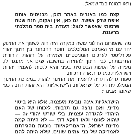
(ראו תמונה בצד שמאל):
קצת כמו באנרים באתר תוכן, מכניסים אותם
איפה שרק אפשר. גם כאן, אין ואקום, הנה שטח
פרסומי שאפשר לנצל: תעודה, בית ספר ממלכתי
ברעננה.
מה שהפורום החילוני עושה במקרה הזה הוא לשפוך את התינוק
יחד עם מי האמבט המלוכלכים. חוסר ההבחנה בין חינוך יהודי
פלורליסטי לערכים הומניסטיים ושמירה על הזהות היהודית
התרבותית, לבין חינוך להחזרה בתשובה שגם אני מתנגד לו,
מעידה על הטעות הבסיסית בעיני והיא לנסות להעמיד יהדות
וישראליות כמנוגדות או היררכיות.
טעות גדולה תהיה להעמיד את החינוך לזהות במערכת החינוך
הממלכתית רק על ישראליות. ה"ישראליות" היא זהות רחבה כפי
שאומר אבינרי:
הישראליות אינה נובעת מעצמה, אלא היא ביטוי
מדיני, ואם נרצה גם תרבותי, לזכותו של העם
היהודי להגדרה עצמית. בלי שורש יהודי זה —
שהוא לאומי ולאו דווקא דתי — לא היתה קמה
מדינת ישראל. ה"אמריקאיות" נובעת מהגירתם
לאמריקה של בני עמים שונים, שלא היתה להם