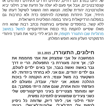
של היום במרצ הם דתיים, לעיתים חרדים ולעיתים רפורמים או
קונסרבטיביים, אבל אף פעם לא יעלה על הדעת שרב חילוני יביא
אלטרנטיבה יהודית שלמה. הנושא הזה הושאר לשיקול דעתו של
היחיד, אבל היהדות ממשיכה להיתפס כדת ולא כתרבות גם
במפלגה הרדיקאלית ביותר במפה הפוליטית הישראלית.
ללא קשר, בהספדים שהופיעו בעיתונות נכתב רבות שהוא היה
מאלו שסייעו להקמת בתי כנסת אורתדוקסיים
למשל במושב
מרגליות שבו התגורר תקופה
, זה הביא לידי ביטוי את הערך היהודי
הדמוקרטי העליון והוא חופש הפולחן.
חילונים, התעוררו,
10.1.2015
המחשבה על אבי שמצחק את אמי מחממת את
לבי, אך אינה מעוררת בי התפעלות. הרי זו דרך
גבר באשה ואשה בגבר, וכך באים ילדים לעולם,
גם ילדים יהודים, וגם אני. לא בחרתי ביהדותי, לא
השקעתי בה משל עצמי, היא הוקנתה לי בזכות
ההלכה ואמא. אני יהודי, עובדה, ומעולם לא
העדפתי זהות אחרת, שגם אִתה הייתי מסתבך: גם
ישו ומוחמד מצטיירים בעיני הקריקטוריסט שלי
כשני צעירים שמשוועים לתמיכה נפשית.
יהודי חילוני אני, ליתר דיוק, שדוחה כל ניסיון
לכפות עלי דת־לא־לי. אלוהים־לא־שלי, רציתי