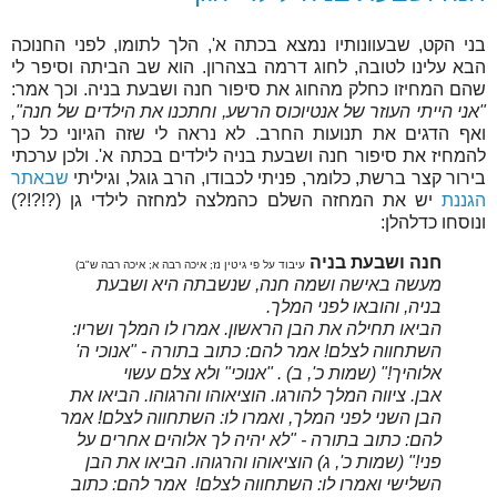
בני הקט, שבעוונותיו נמצא בכתה א', הלך לתומו, לפני החנוכה
הבא עלינו לטובה, לחוג דרמה בצהרון. הוא שב הביתה וסיפר לי
שהם המחיזו כחלק מהחוג את סיפור חנה ושבעת בניה. וכך אמר:
"אני הייתי העוזר של אנטיוכוס הרשע, וחתכנו את הילדים של חנה",
ואף הדגים את תנועות החרב. לא נראה לי שזה הגיוני כל כך
להמחיז את סיפור חנה ושבעת בניה לילדים בכתה א'. ולכן ערכתי
בירור קצר ברשת, כלומר, פניתי לכבודו, הרב גוגל, וגיליתי
שבאתר
הגננת
יש את המחזה השלם כהמלצה למחזה לילדי גן (?!?!?)
ונוסחו כדלהלן:
חנה ושבעת בניה
עיבוד על פי גיטין נז; איכה רבה א; איכה רבה ש"ב)
מעשה באישה ושמה חנה, שנשבתה היא ושבעת
בניה, והובאו לפני המלך.
הביאו תחילה את הבן הראשון.
אמרו לו המלך ושריו:
השתחווה לצלם!
אמר להם: כתוב בתורה - "אנוכי ה'
אלוהיך!" (שמות כ', ב) . "אנוכי" ולא צלם עשוי
אבן.
ציווה המלך להורגו. הוציאוהו והרגוהו.
הביאו את
הבן השני לפני המלך, ואמרו לו: השתחווה לצלם!
אמר
להם: כתוב בתורה - "לא יהיה לך אלוהים אחרים על
פני!" (שמות כ', ג)
הוציאוהו והרגוהו.
הביאו את הבן
השלישי ואמרו לו: השתחווה לצלם!
אמר להם: כתוב