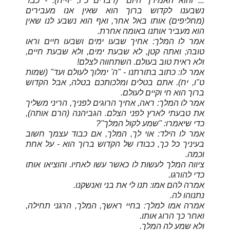
... והוא האמירך היום" (דברים כ"ו, יז-יח). - כבר
נשבענו לקדוש ברוך הוא שאין אנו מעבירים
(מחליפים) אותו באל אחר, ואף הוא נשבע לנו שאין
הוא מעביר אותנו באומה אחרת.
אמר לו המלך: אחיך שבעו ימים ושבעו חיים וראו
טובה; ואתה קטן, לא שבעת ימים, ולא שבעת חיים,
ולא ראית טוב בעולם. השתחווה לצלם!
אמר לו: כתוב בתורתנו - "ה' ימלוך לעולם ועד" (שמות
ט"ו, יח). אתם בטלים ומלכותכם בטלה, אבל הקדוש
ברוך הוא חי וקיים לעולם.
אמר לו המלך: ראה, אחיך הרוגים לפניך, הריני משליך
את טבעתי לארץ לפני הצלם. הגביהנה (הרם אותה),
כדי שיאמרו: "שמע לקול המלך"?
אמר לו הילד: אוי לך, המלך, אם כבוד עצמך חשוב
בעיניך כל כך, כבודו של הקדוש ברוך הוא - על אחת
וכמה.
ציווה המלך לעשות לו כאשר עשו לאחיו. והוציאו אותו
כדי להורגו.
אמרה להם אמו: תנו לי את בני ואנשקנו.
נתנוהו לה.
אמרה אמו למלך: בחיי ראשך, המלך, הרגני תחילה,
ואחר כך הרוג אותו.
ולא שמע לה המלך.