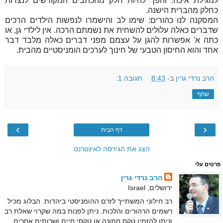
למגילת איכה. והפך להיות חלק מהכתבים המקודשים לנצרות
כחלק מהברית הישנה.
המסקנה לנו כהורים: שימו לב והישמרו לנפשות הילדים הרכים
שדברים כאלה עלולים להשחית את נשמתם הרכה. אין לילדי גן, או
כתה א' אפשרות להגן על עצמם מפני דברים כאלה מלבד דבר
אחד והוא החיסון הטבעי של חינוך לערכים הומניסטיים מהבית.
הרב נרדי גרין
ב-
8:43
תגובה 1:
שתף
›
‹
דף הבית
הצג את הגירסה לאינטרנט
פרטים עלי
הרב נרדי גרין
ירושלים, Israel
רב חילוני המשתייך לזרם ההומניסטי ביהדות. הבלוג מכיל
רשמים הרהורים והלכות. ניתן לפנות במה שקרוי שאלת רב
וניתן להזמין טקס חתונה או טקסי חיים ושרותים אחרים