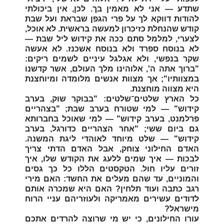
שתדע — אני לא מאמין בך. לכן, אין ביכולתי
להודות דווקא לך על פרי הגפן שבראת ועל שבת
קודש שהנחלת כזיכרון למעשה בראשית. לא אוכל,
לצערי, למלמל סתם ככה את קידוש ליל שבת —
לא בנוסח ספרד ולא בנוסח אשכנז. לא אעשה
שקר בנפשי, ולא אגלגל עיניים לשמים ריקים:
"ברוך אתה ה', אלוהינו מלך העולם, אשר קדשנו
במצוותיו"; אך מצוות אנשים מלומדה ומיוחצנת
היא מצווה מוחצנת.
כל הארץ שלטים־שלטים: "בבוקר שוק, בערב
קידוש" — למי שטורח בערב שבת; "בצהריים
פרלמנט, בערב קידוש" — למי שאוכל בחברותא
גם ביום ששי; "אחר הצהריים כדורגל, בערב
קידוש" — שלט מיוחד לאוהדי ליגת המשנה.
האדם החילוני צוחק, אבל האדם הדתי צריך
לבכות — איך שמים ללעג את הקודש שלו, איך
זורים עליו חול. הטקסטים הללו כל כך גסים
והמוניים, עד שהם מעלים את החשד: האם מירי
רגב כתבה ועוד תלחין? האם היא שמכרה אותם
לדודים עשירים מאמריקה ולעוזריהם עניי הרוח
מישראל?
עורו החילונים, כי יש מי שרוצה להרדים אתכם