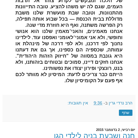
של הלכה ומבקשים לקרוע צוהר אל תרבות
העמים, שגם לה יש משהו להציע. טובה התייוונות
מהתנוונות, וטובה שבת מועשרת שלנו משבת
מדוללת בבית הכנסת — בכל שבוע אותה תפילה,
רק הפרשה משתנה, ואף היא חוזרת מדי שנה.
אנחנו מאמינים, והאני־מאמין שלנו הוא אנושי
וחופשי, ולא אני אמוני־לאומני ואפסנו עוד. לילדינו
נחנוך לפי דרכנו, ולא לפי דרכה של מינהלת או
עמותה, שכספיה הם כספינו, אך גם את דעתנו
היא גונבת במסווה של "חיזוק הזהות היהודית".
אנחנו חזקים דיינו, סמוכים ובטוחים בזהותנו, ולא
בנט, רונצקי ופירון יצודו את נפשותינו.
הייתם כבר צריכים לדעת: המיסיון לא מוותר לכם
אף פעם על הקומיסיון שלו.
הרב נרדי גרין
ב-
9:36
אין תגובות:
שתף
יום רביעי, 2 בדצמבר 2015
חנה ושבעת בניה לילדי הגן