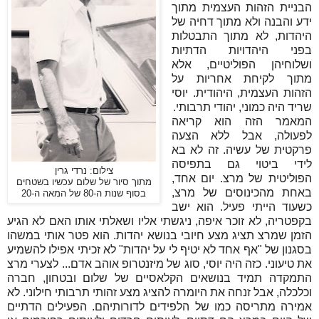
הבניית הזהות העצמית מתוך
ידע והבנה ולא מתוך דחיה של
היהדות, לא מתוך התבטלות
בפני היהדויות הדתיות
ושלוחיהן הפוליטיים, אלא
מתוך לקיחת אחריות על
הזהות העצמית, היהודית. יוסי
שריד היה כמוני, יהודי תרבותי.
המאמר הזה הוא קריאה
לפעולה, אבל ללא הצעה
פרקטית של עשיה. זה לא בא
לידי ביטוי גם בתפיסה
צילום: נרדי גרין
הפוליטית של מרצ. יום אחד,
מתוך סיור של שלום עכשיו בשטחים
באחת מהכינוסים של מרצ,
בסוף שנות ה-80 של המאה ה-20
כשעוד הייתי פעיל. הוא ישב
בקפטריה, לא זוכר איפה, ניגשתי אליו ושאלתי אותו האם לא הגיע
הזמן שמרצ תציג מצע חיובי בנושא יהדות. הוא פטר אותי במשהו
בסגנון של "אף אחד לא יטיף לי על יהדות" לא זכיתי אפילו להשמיע
את טיעוני. כזה היה יוסי, סוג של מיזנטרופ אוהב אדם... לצערי מרצ
התמקדה תמיד בנושאים הקלאסיים של שלום ובטחון, חברה
וכלכלה, אבל זנחה את היומרה להציג מצע זהותי תרבותי חילוני. לא
אמירה מתריסה כמו של הלפידים לדורותיהם. הפעילים הדתיים