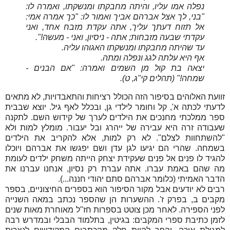
נפלה אמו עליו, והיתה מחבקתו ומנשקתו, ואמרה לו:
"בני, לך אצל אברהם אביך ואמור לו: "כך אמרה אמי:
אל תזוח דעתך עליך, אתה עקדת מזבח אחד, ואני
עקדתי שבעה מזבחות; אתה - ניסיון, ואני - מעשה!".
עד שהיתה מחבקתו ומנשקתו האגוהו עליה.
אף היא עלתה לגג ונפלה ומתה.
יצאה בת קול מן השמים ואמרה: "אם הבנים -
שמחה!" (תהלים קי"ג, ט).
זוועת האלוהים בסיפור הזה הכולל רציחות והתאבדויות, לא מתאים
לדעתי לכתה א', קל וחומר לילדי גן, ובכלל לאף גיל. יוצא שבבית
ספר ממלכתי מחנכים את הילדים לערך של קידוש השם. לתקנה
שעבודה זרה היא עבירה של ייהרג ובל יעבור. מומלץ למות ולא
"להשתחוות לצלם". לא רק למות, אלא להקריב את הילדים
בשמחה. שהרי הם יגיעו לגן עדן ושם יפגשו את אברהם ויוכלו
להגיד לו פנים אל פנים שעקידת יצחק הייתה משחק ילדים לעומת
מה שהם באמת עברו. אתה עברת רק נסיון, אנחנו עברנו את
הדבר האמיתי (כלומר אברהם סתם יהודי חננה...).
רבים לא יודעים אבל מקור הסיפור הוא בספרים החיצוניים, בספר
מקבים ב, בפרק ז'. ההשערות הן שהספר נכתב במאה השנייה
לפני הספירה. לאחר מכן צוטט בספרות חז"ל מאוחרת מאות שנים
לזמן כתיבת ספרי המקבים: בגיטין, בתלמוד הבבלי ובמדרש רבה