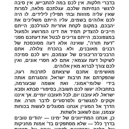
בדברי חלקות. אין לכם במה להתבייש, אין סיבה
לרגשי הנחיתות שלכם. עגלתכם מלאה, למרות
שאין עליה מזוזות ובתי תפילין לילידים. לו היה
לכם אלוהים בשמים, עליו הייתם משליכים את
יהבכם, במקום לקחת אחריות לגורלכם; הייתם
חייבים להצדיק תמיד את דינו המרושע ולמעול
במצפונכם; הייתם צריכים לבטל את דעתכם מפני
"דעת תורה", שאינה אלא דעה מסוכסכת של
רבנים מאובנים, ולא בהכרח צלולה. אתם
הרבנים־הריבונים של עצמכם, ויש לכם סמיכה
לשיקול דעת עצמאי; אתם לא חסרי אונים, ואין
לכם צורך לברוא מאין אלוהים.
מאשימים אתכם שיצאתם לתרבות רעה,
שהפקרתם את תרבות ישראל, והסגרתם אותה
בידי שלומי־אמוני. זאת אשמה שבעורמה,
בתחבולה יעשו לכם תשובה, בסיפורי סבתא וסבא
ישראל. לא עזבנו יום, לבל תעזבנו יומיים. אך איננו
זקוקים למגשרים ולסרסורים לדבר תורה. את
הדרך אל המעיין אנחנו מסוגלים לעשות בכוחות
עצמנו, וגם לשאוב ולשתות.
כן, אנחנו המתייוונים של ימינו — יהודים טובים
בדרך כלל — שלא מסתפקים בד' אמות מחניקות