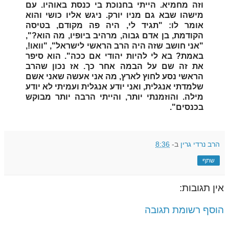
וזה מחמיא. הייתי בחנוכת בי כנסת באוהיו. עם
מישהו שבא גם מניו יורק. ניגש אליו כושי והוא
אומר לו: "תגיד לי, היה פה מקודם, בטיסה
הקודמת, בן אדם גבוה, מרהיב ביופיו, מה הוא?",
"אני חושב שזה היה הרב הראשי לישראל", "וואו!,
באמת? בא לי להיות יהודי אם ככה". הוא סיפר
את זה שם על הבמה אחר כך. אז נכון שהרב
הראשי נסע לחוץ לארץ, מה אני אעשה שאני אשם
שלמדתי אנגלית, ואני יודע אנגלית ועמיתי לא יודע
מילה. והוזמנתי יותר, והייתי הרבה יותר מבוקש
בכנסים".
הרב נרדי גרין
ב-
8:36
שתף
אין תגובות:
הוסף רשומת תגובה