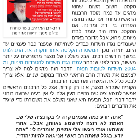
וגם את הראיון המלא למטה. זהו
טקסט חשוב משום שהוא
מדגים עד כמה מוסד הרבנות
הראשית מיותר ועד כמה נחוצה
הפרדה בין דת ומדינה. אם
הרב-רבן המרהיב בעוד כותרת
הטקסט הזה היה עומד לבדו
צילום מסך: ידיעות אחרונות
מיותם, ניחא, אבל מדובר באדם
שעומדים נגדו חשדות כבדים לשחיתות שנעצר כבר פעמיים עד
היום. יתירה מכך
המשטרה הקליטה אותו וחקרה את התנהלותו
במשך חודשים רבים. אבל מעלליו של מצגר מתפרשים על יותר
מעשור, כבר לפני שנבחר
עמדו נגדו חשדות להטרדות מיניות
,
ומ
2004 חשדות לטובות הנאה
. הדבר הזה מדגים למה לא צריך
לצמצם את משרת הרב הראשי לאחד במקום שניים, אלא צריך
לבטל כליל את המשרה ואת מוסד הרבנות.
הקוריוז שנקרא מצגר, אינו רק קוריוז, אצל כל הרבנים הראשיים
אפשר למצוא ציטוטים הזויים מעין אלה. לי אין בעיה שרועה רוחני
ידבר דברי הבל, הבעיה היא שאני משלם את משכורתו כדי שיגיד
את הדברים הבאים:
"אתה יודע כמה פעמים קרה לי בקדנציה שלי ש...
האמת לא רוצה להישמע גאוותן, אבל... אחרי
ששמעו אותי ניגשו אלי אנשים, אומרים לי: "אתה
יודע, בגלל שאתה רב ראשי אני גאה להיות יהודי".