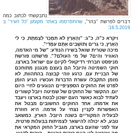
נתבקשתי לכתוב כמה
דברים לפרשת "בהר",
שהתפרסמו באתר מקומון "כל העיר" ב
16.5.2019:
ויקרא כ"ה, כ"ג: "וְהָאָרֶץ לֹא תִמָּכֵר לִצְמִתֻת, כִּי לִי
הָאָרֶץ, כִּי גֵרִים וְתוֹשָׁבִים אַתֶּם עִמָּדִי".
מיכה שטרית שואל בשירו הנודע: "של מי האדמה,
האוויר והים? של מי העולם?". פרשתנו פורשת
מניפסט חברתי רדיקאלי לקיום עם ישראל בארצו.
חוקי השמיטה והיובל הם בעצם מנגנון מתוחכם
של הבניית עם. כרגע זוהי קבוצה בהתהוות, לא
מזמן התקבלו עשרת הדברות ועכשיו הגיע הזמן
לפרט את החוקים הספציפיים הנוגעים לחיי היום
יום. ההקשר של החוקים של שמיטה ויובל קשורים
לעתיד לבוא כאשר העם ישכון לבטח בארצו ויעבד
את אדמתו. אחד החוקים החשובים מבטל את
האפשרות לקניין נצחי על אדמה. היא חוזרת
לבעליה המקוריים בשנה היובל. הארץ, כמשאב
טבע, לא יכולה להישאר לצמיתות בבעלות פרטית.
עוד לפני שהעם בארצו, מגביל החוק המקראי את