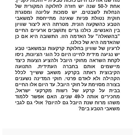
מה שנראה לנו היום כזכות טבעית – הזכות לקניין.
אחת ל-50 שנה יש חזרה לחלוקה המקורית של
הנחלות לשבטים. יש סמכות עליונה ומסגרת
חוקית נטולת פניות שאינה מתייחסת למשאבי
הטבע כהשקעה הונית. מטרתה היא ליצור שוויון
בין האנשים. כולנו גֵרִים וְתוֹשָׁבִים ארעיים החיים
"בהשאלה" על האדמה הזו. התשובה היא אם כן
שהאדמה היא של כולנו.
לרעיון של שוויון בחלוקת קרקעות ובמשאבי טבע
יש נגיעה מידית לחיינו היום כל הוגי הציונות, ניסו
לקחת השראה מחוקי היובל ולהציע הצעות כיצד
מיישמים אותם בחברה העתידית. התנועה
הקיבוצית ראתה בקרקע משאב ששייך לכלל
הקהילה ולא לאדם פרטי. חוקי המדינה נשענים
בצורה מסוימת על חוקי היובל. עד היום אלו החיים
בבית על קרקע של רשות מקרקעי ישראל,
מחכירים אותה ל-49 שנים. האם אפשר ללמוד
משהו מרוח שנת היובל גם להיום? אולי גם לגבי
משאבי הטבע בים?