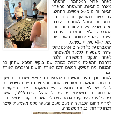
לאחר פרוץ המלחמה. המפחה
מארה"ב הגיעה, המשפחה מהארץ
הגיעה והיינו כ-20 אנשים. התחלנו
עם סיור במוזיאון מרכז דוידסון
ובחפירות הכותל ולאחר מכן ערכנו
טקס שכלל עליה לתורה וברכות.
המגבלה הלא מתוכננת היחידה
הייתה שהטמפרטורות באותו יום
נשקו ל-40 מעלות בשמש.
התגברנו על כל הקשיים וערכנו טקס
שהיה משמעותי לליאור ולמשפחה.
לאחר הטקס, המשפחה הלכה
לרחבת התפילה מרכזית בכותל שם ביקש הסבא שחתן בר
המצווה יניח תפילין. הנשים הלכו לעזרת הנשים והגברים לעזרת
הגברים.
לאחר מכן נסעה המשפחה למסעדה בממילא ושם היו המשך
הברכות והמצגת המסורתית. אחת ההפתעות הייתה כשסיפרתי
לכולם שזו לא סתם מסעדה, היא ממוקמת באחד המקומות
ההיסטוריים בירושלים: בית שבו לן הרצל בשנת 1898, כאשר
ביקש להיפגש עם קיסר גרמניה וילהלם השני, בביקורו בירושלים.
למרות החום הכבד, היה נעים טעים ובעיקר טקס משמעותי שיצר
זיכרון לדורות עבור המשפחה.