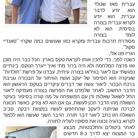
עברית מאז שנולד
הוא יודע לדבר
עברית, הוא יודע
לקרוא עברית בצורה
בסיסית. הוא לא
לומד בצורה
מסודרת תרבות עברית ומקרא כמו שעושים במה שקרוי "סאנדיי
סקול".
הוריו פנו אלי,
כשנה לפני, כדי להכין אותו לקראת טקס בארץ. הכל כבר היה מוכן
ואז פרצה המלחמה ולא היה ברור מתי ואיך ייערך הטקס. בינתיים
נפגשתי עם ליאור בווידאו בצורה עיתית, עבדנו על פרשת "תולדות"
שעיקרה הוא הסיפור של יעקב ועשיו הוויתור על הבכורה וגניבת
ברכת הבכור. ליאור עשה שני דברים עיקריים בטקס: הראשון הוא
הדבר החשוב, לאחר שלמדנו את הפרשה בצורה מעמיקה ליאור
החל לשאול שאלות ודן עם המשפחה על מה קורה בסיפור בעיקר
השאלה מהו הדבר הכון לעשות, גם אם הוא לא צודק. כאשר הכוונה
לברכה שניתנה ליעקב שהתחפש לעשיו במצוות רבקה. סביב
השאלה הזו כתב ליאור דבר תורה. הדבר השני שעשה הוא ללמוד
לקרוא בהגיה נכונה את פסוקיו לעליה לתורה.
לאחר ביטולים והתלבטויות, מבצע
בר המצווה יצא לדרך כ-8 חדשים